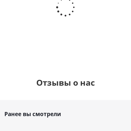
Шар круг,
днем
счастливого
рождения,
Сердце розовое
дня
с
фольгированный
рождения
бабочками
шар с гелием (45
(45см)
см)
900
руб.
895
руб.
900
руб.
Отзывы о нас
Ранее вы смотрели