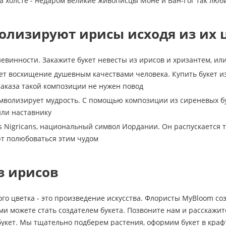
а холсте - недаром великие живописцы Моне и Ван-Гог так люб
олизируют ирисы исходя из их 
евинности. Закажите букет невесты из ирисов и хризантем, и
т восхищение душевным качествами человека. Купить букет из 
заказа такой композиции не нужен повод
мволизирует мудрость. С помощью композиции из сиреневых бу
ли наставнику
s Nigricans, национальный символ Иордании. Он распускается то
т полюбоваться этим чудом
з ирисов
ого цветка - это произведение искусства. Флористы MyBloom с
ами можете стать создателем букета. Позвоните нам и расскажит
укет. Мы тщательно подберем растения, оформим букет в крафт