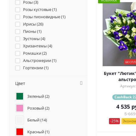
НОВИНКА
Розы (
3
)
Розы кустовые (
1
)
Розы пионовидные (
1
)
Ирисы (
26
)
Пионы (
1
)
Эустомы (
4
)
Хризантемы (
4
)
Ромашки (
2
)
Альстромерии (
1
)
БЕСПЛ
Гортензии (
1
)
Букет "Лютик"
Нарциссы (
1
)
альстр
Цвет
Артикул:
Зеленый (
2
)
CashBack 22
4 535
р
Розовый (
2
)
5 669
Белый (
14
)
-25%
Эконом
Красный (
1
)