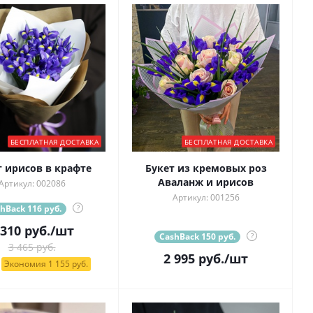
БЕСПЛАТНАЯ ДОСТАВКА
БЕСПЛАТНАЯ ДОСТАВКА
т ирисов в крафте
Букет из кремовых роз
Аваланж и ирисов
Артикул: 002086
Артикул: 001256
hBack 116 руб.
?
 310
руб.
/шт
CashBack 150 руб.
?
3 465 руб.
2 995
руб.
/шт
Экономия 1 155 руб.