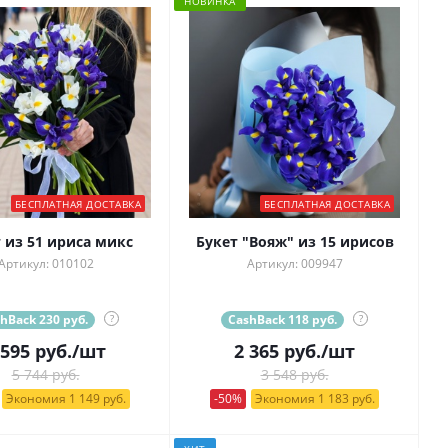
НОВИНКА
БЕСПЛАТНАЯ ДОСТАВКА
БЕСПЛАТНАЯ ДОСТАВКА
 из 51 ириса микс
Букет "Вояж" из 15 ирисов
Артикул: 010102
Артикул: 009947
hBack 230 руб.
?
CashBack 118 руб.
?
 595
руб.
/шт
2 365
руб.
/шт
5 744 руб.
3 548 руб.
Экономия 1 149 руб.
-50%
Экономия 1 183 руб.