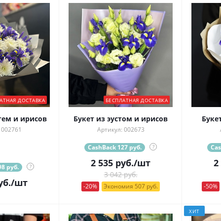
АТНАЯ ДОСТАВКА
БЕСПЛАТНАЯ ДОСТАВКА
тем и ирисов
Букет из эустом и ирисов
Буке
 002761
Артикул: 002673
CashBack 127 руб.
?
Cas
2 535
руб.
/шт
2
8 руб.
?
3 042 руб.
уб.
/шт
-20%
Экономия 507 руб.
-50%
ХИТ