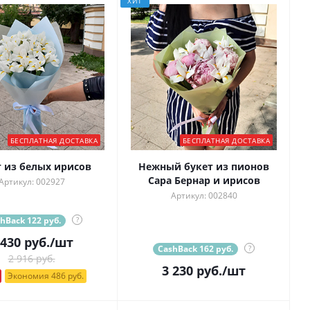
ХИТ
БЕСПЛАТНАЯ ДОСТАВКА
БЕСПЛАТНАЯ ДОСТАВКА
т из белых ирисов
Нежный букет из пионов
Сара Бернар и ирисов
Артикул: 002927
Артикул: 002840
hBack 122 руб.
?
 430
руб.
/шт
CashBack 162 руб.
?
2 916 руб.
3 230
руб.
/шт
Экономия 486 руб.