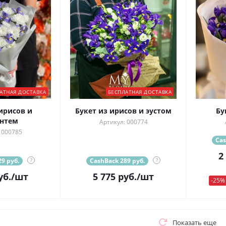
АТНАЯ ДОСТАВКА
БЕСПЛАТНАЯ ДОСТАВКА
ирисов и
Букет из ирисов и эустом
Бу
нтем
Артикул: 000774
 000785
Cas
2
9 руб.
?
CashBack 289 руб.
?
уб.
/шт
5 775
руб.
/шт
-25%
Показать еще