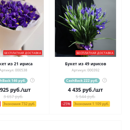
БЕСПЛАТНАЯ ДОСТАВКА
БЕСПЛАТНАЯ ДОСТАВКА
кет из 21 ириса
Букет из 49 ирисов
Артикул: 000538
Артикул: 000392
hBack 146 руб.
?
CashBack 222 руб.
?
 925
руб.
/шт
4 435
руб.
/шт
3 657 руб.
5 544 руб.
Экономия 732 руб.
-25%
Экономия 1 109 руб.