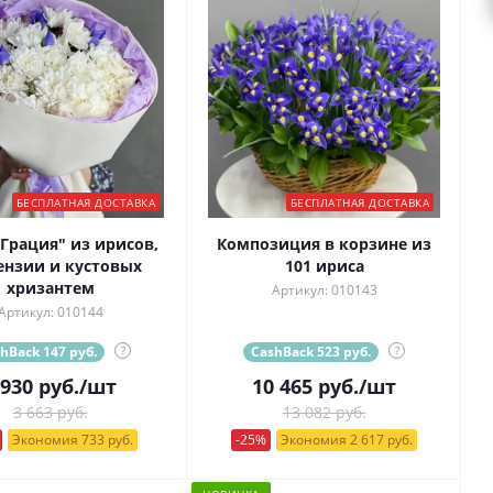
БЕСПЛАТНАЯ ДОСТАВКА
БЕСПЛАТНАЯ ДОСТАВКА
"Грация" из ирисов,
Композиция в корзине из
ензии и кустовых
101 ириса
хризантем
Артикул: 010143
Артикул: 010144
hBack 147 руб.
?
CashBack 523 руб.
?
 930
руб.
/шт
10 465
руб.
/шт
3 663 руб.
13 082 руб.
Экономия 733 руб.
-25%
Экономия 2 617 руб.