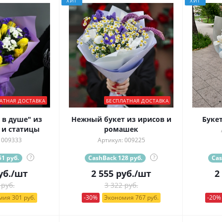
ХИТ
ХИТ
АТНАЯ ДОСТАВКА
БЕСПЛАТНАЯ ДОСТАВКА
 в душе" из
Нежный букет из ирисов и
Буке
 и статицы
ромашек
 009333
Артикул: 009225
1 руб.
?
CashBack 128 руб.
?
Cas
уб.
/шт
2 555
руб.
/шт
2
 руб.
3 322 руб.
ия 301 руб.
-30%
Экономия 767 руб.
-20%