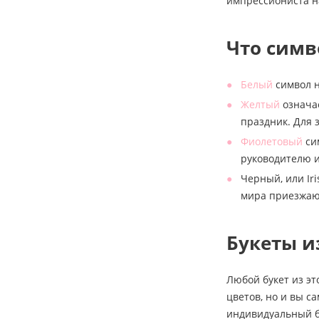
импрессиониста н
Что симв
Белый
символ н
Желтый
означае
праздник. Для 
Фиолетовый
си
руководителю и
Черный, или Iri
мира приезжаю
Букеты и
Любой букет из эт
цветов, но и вы с
индивидуальный б