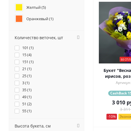
Желтый (
5
)
Оранжевый (
1
)
Синий (
7
)
Количество веточек, шт
Фиолетовый (
17
)
101 (
1
)
15 (
4
)
БЕСПЛ
151 (
1
)
21 (
1
)
Букет "Весна
25 (
1
)
ирисов, роз
3 (
1
)
Артикул:
35 (
1
)
CashBack 15
49 (
1
)
3 010
р
51 (
2
)
3 311
55 (
1
)
-10%
Эконом
Высота букета, см