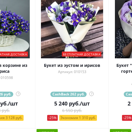
АТНАЯ ДОСТАВКА
БЕСПЛАТНАЯ ДОСТАВКА
 корзине из
Букет из эустом и ирисов
Букет 
риса
горт
Артикул: 010153
 010598
6 руб.
?
CashBack 262 руб.
?
Cas
уб.
/шт
5 240
руб.
/шт
2
 руб.
6 550 руб.
ия 3 128 руб.
-25%
Экономия 1 310 руб.
-25%