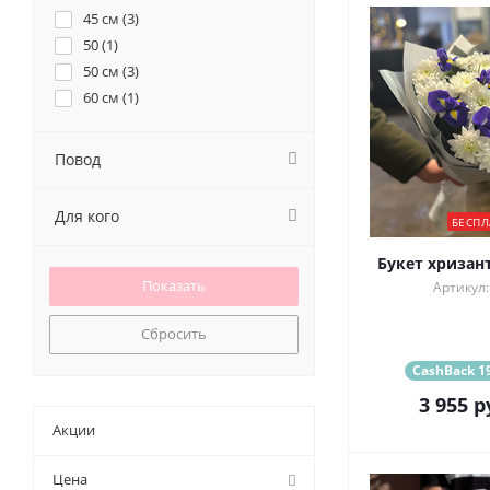
45 см (
3
)
50 (
1
)
50 см (
3
)
60 см (
1
)
Повод
Для кого
БЕСПЛ
Букет хризан
Артикул:
Сбросить
CashBack 19
3 955
р
Акции
Цена