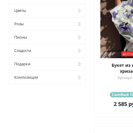
Цветы
Розы
Пионы
Сладости
БЕСПЛ
Подарки
Букет из 
хриза
Композиции
Артикул:
CashBack 12
2 585
р