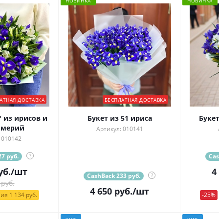
НОВИНКА
НОВИНКА
АТНАЯ ДОСТАВКА
БЕСПЛАТНАЯ ДОСТАВКА
 из ирисов и
Букет из 51 ириса
Букет
омерий
Артикул: 010141
 010142
7 руб.
?
Cas
уб.
/шт
4
CashBack 233 руб.
?
 руб.
4 650
руб.
/шт
ия 1 134 руб.
-25%