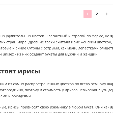
1
2
мых удивительных цветов. Элегантный и строгий по форме, но 
их стран мира. Древние греки считали ирис женским цветком,
товые и синие бутоны с острыми, как мечи, лепестками олицет
 unisex - из них создают букеты для мужчин и женщин.
стоят ирисы
дним из самых распространенных цветков по всему земному шар
углогодично, поэтому и стоимость у ирисов невысокая. Чуть д
зами и орхидеями.
ые, ирисы привносят свою изюминку в любой букет. Они как яр