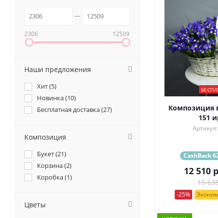
2306
12509
Наши предложения
Хит (
5
)
БЕСПЛ
Новинка (
10
)
Композиция в
Бесплатная доставка (
27
)
151 и
Артикул:
Композиция
Букет (
21
)
CashBack 62
Корзина (
2
)
12 510
р
Коробка (
1
)
15 638
-25%
Эконом
Цветы