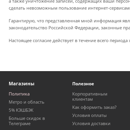
а также уничтожение записей, содержащих ваши персон
сделать невозможным пользование интернет-сервисами
Гарантирую, что представленная мной информация явл
законодательство Российской Федерации, законные пр
Настоящее согласие действует в течение всего период
Магазины
Полезное
Политика
Корпоративным
клиентам
Метро и область
Как оформить заказ?
5% КЭШБЭК
Условия оплаты
Больше скидок в
Телеграме
Условия доставки