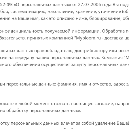
2-ФЗ «О персональных данных» от 27.07.2006 года Вы подт
сбор, систематизацию, накопление, хранение, уточнение (о
ения на Ваше имя, как это описано ниже, блокирование, о
т конфиденциальность получаемой информации. Обработка п
бязательств, принятых компанией "Mybloom.ru - доставка ц
альных данных правообладателю, дистрибьютору или ресел
сие на передачу ваших персональных данных. Компания "Myb
много обеспечения осуществляет защиту персональных дан
ши персональные данные: фамилия, имя и отчество, адрес э
ожете в любой момент отозвать настоящее согласие, направ
 на обработку персональных данных».
отку персональных данных влечёт за собой удаление Вашей 