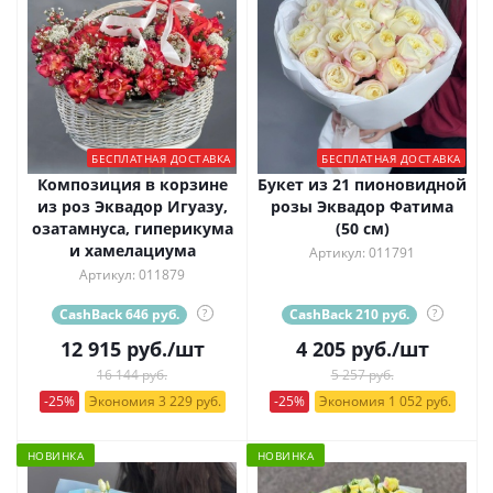
БЕСПЛАТНАЯ ДОСТАВКА
БЕСПЛАТНАЯ ДОСТАВКА
Композиция в корзине
Букет из 21 пионовидной
из роз Эквадор Игуазу,
розы Эквадор Фатима
озатамнуса, гиперикума
(50 см)
и хамелациума
Артикул: 011791
Артикул: 011879
CashBack 646 руб.
?
CashBack 210 руб.
?
12 915
руб.
/шт
4 205
руб.
/шт
16 144 руб.
5 257 руб.
-25%
Экономия 3 229 руб.
-25%
Экономия 1 052 руб.
НОВИНКА
НОВИНКА