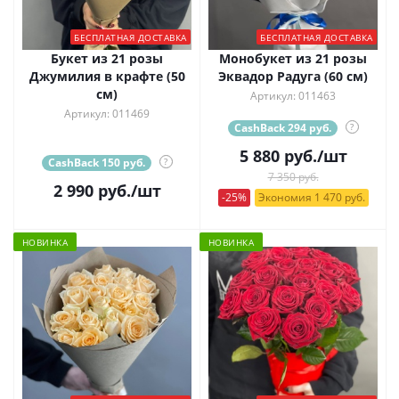
БЕСПЛАТНАЯ ДОСТАВКА
БЕСПЛАТНАЯ ДОСТАВКА
Букет из 21 розы
Монобукет из 21 розы
Джумилия в крафте (50
Эквадор Радуга (60 см)
см)
Артикул: 011463
Артикул: 011469
CashBack 294 руб.
?
5 880
руб.
/шт
CashBack 150 руб.
?
7 350 руб.
2 990
руб.
/шт
-25%
Экономия 1 470 руб.
НОВИНКА
НОВИНКА