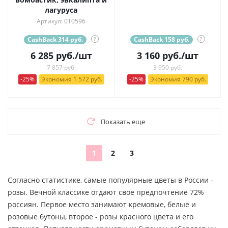
лагуруса
Артикул: 010596
CashBack 314 руб.
?
CashBack 158 руб.
?
6 285
руб.
/шт
3 160
руб.
/шт
7 857 руб.
3 950 руб.
-25%
Экономия 1 572 руб.
-25%
Экономия 790 руб.
Показать еще
1
2
3
Согласно статистике, самые популярные цветы в России -
розы. Вечной классике отдают свое предпочтение 72%
россиян. Первое место занимают кремовые, белые и
розовые бутоны, второе - розы красного цвета и его