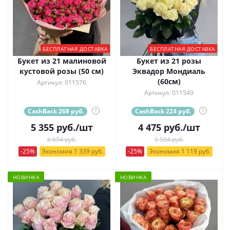
БЕСПЛАТНАЯ ДОСТАВКА
БЕСПЛАТНАЯ ДОСТАВКА
Букет из 21 малиновой
Букет из 21 розы
кустовой розы (50 см)
Эквадор Мондиаль
(60см)
Артикул: 011576
Артикул: 011549
CashBack 268 руб.
?
CashBack 224 руб.
?
5 355
руб.
/шт
4 475
руб.
/шт
6 694 руб.
5 594 руб.
-25%
Экономия 1 339 руб.
-25%
Экономия 1 119 руб.
НОВИНКА
НОВИНКА