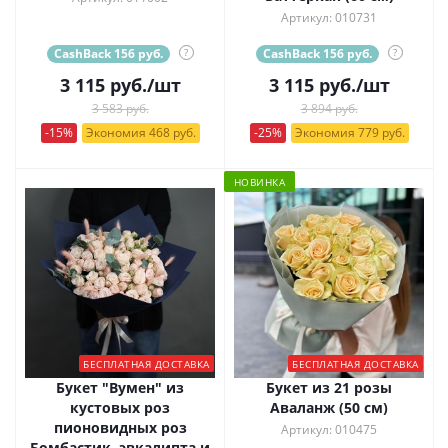
Артикул: 010731
CashBack 156 руб.
?
CashBack 156 руб.
?
3 115
руб.
/шт
3 115
руб.
/шт
3 583 руб.
3 894 руб.
-15%
Экономия 468 руб.
-25%
Экономия 779 руб.
НОВИНКА
БЕСПЛАТНАЯ ДОСТАВКА
БЕСПЛАТНАЯ ДОСТАВКА
Букет "Вумен" из
Букет из 21 розы
кустовых роз
Аваланж (50 см)
пионовидных роз
Артикул: 010475
Бомбастик, эвкалипта и