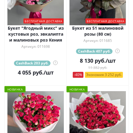
БЕСПЛАТНАЯ ДОСТАВКА
БЕСПЛАТНАЯ ДОСТАВКА
Букет "Ягодный микс" из
Букет из 51 малиновой
кустовых роз, эвкалипта
розы (80 см)
и малиновых роз Кения
Артикул: 011685
Артикул: 011698
CashBack 407 руб.
?
8 130
руб.
/шт
CashBack 203 руб.
?
11 382 руб.
4 055
руб.
/шт
-40%
Экономия 3 252 руб.
НОВИНКА
НОВИНКА