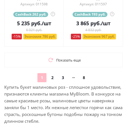
Артикул: 011598
Артикул: 011597
CashBack 262 руб.
?
CashBack 193 руб.
?
5 235
руб.
/шт
3 865
руб.
/шт
6 021 руб.
4 832 руб.
-15%
Экономия 786 руб.
-25%
Экономия 967 руб.
Показать еще
1
2
3
8
Купить букет малиновых роз - сплошное удовольствие,
признаются клиенты магазина MyBloom. В конкурсе на
самые красивые розы, малиновые цветы наверняка
заняли бы 1 место. Их нежные лепестки горячи как сама
страсть, роскошные бутоны подобны пожару на тонком
длинном стебле.