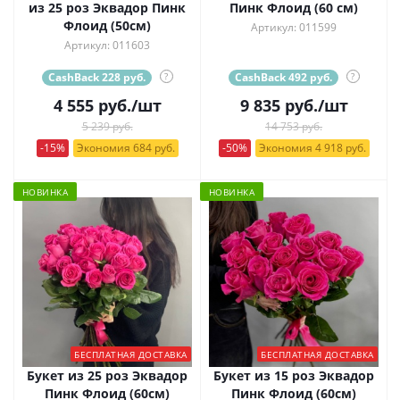
из 25 роз Эквадор Пинк
Пинк Флоид (60 см)
Флоид (50см)
Артикул: 011599
Артикул: 011603
CashBack 228 руб.
?
CashBack 492 руб.
?
4 555
руб.
/шт
9 835
руб.
/шт
5 239 руб.
14 753 руб.
-15%
Экономия 684 руб.
-50%
Экономия 4 918 руб.
НОВИНКА
НОВИНКА
БЕСПЛАТНАЯ ДОСТАВКА
БЕСПЛАТНАЯ ДОСТАВКА
Букет из 25 роз Эквадор
Букет из 15 роз Эквадор
Пинк Флоид (60см)
Пинк Флоид (60см)