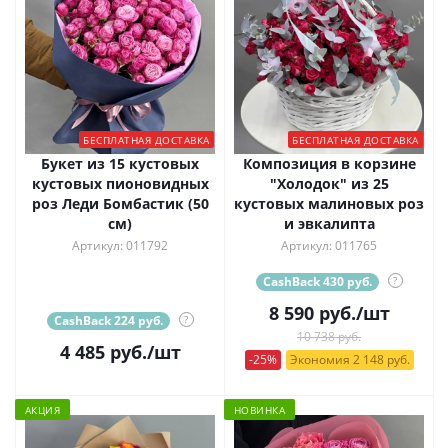
БЕСПЛАТНАЯ ДОСТАВКА
БЕСПЛАТНАЯ ДОСТАВКА
Букет из 15 кустовых
Композиция в корзине
кустовых пионовидных
"Холодок" из 25
роз Леди Бомбастик (50
кустовых малиновых роз
см)
и эвкалипта
Артикул: 011792
Артикул: 011765
CashBack 430 руб.
?
8 590
руб.
/шт
CashBack 224 руб.
?
10 738 руб.
4 485
руб.
/шт
-25%
Экономия 2 148 руб.
АКЦИЯ
НОВИНКА