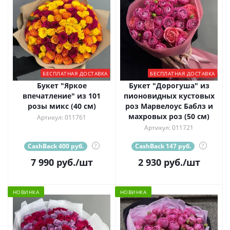
БЕСПЛАТНАЯ ДОСТАВКА
БЕСПЛАТНАЯ ДОСТАВКА
Букет "Яркое
Букет "Дорогуша" из
впечатление" из 101
пионовидных кустовых
розы микс (40 см)
роз Марвелоус Баблз и
махровых роз (50 см)
Артикул: 011761
Артикул: 011721
CashBack 400 руб.
?
CashBack 147 руб.
?
7 990
руб.
/шт
2 930
руб.
/шт
НОВИНКА
НОВИНКА