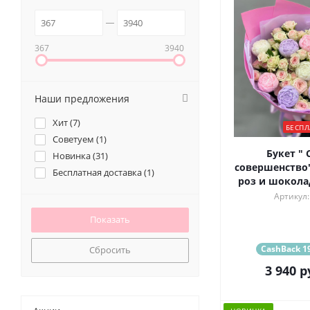
367
3940
Наши предложения
Хит (
7
)
БЕСПЛ
Советуем (
1
)
Букет " 
Новинка (
31
)
совершенство"
Бесплатная доставка (
1
)
роз и шокола
Артикул:
CashBack 19
Сбросить
3 940
р