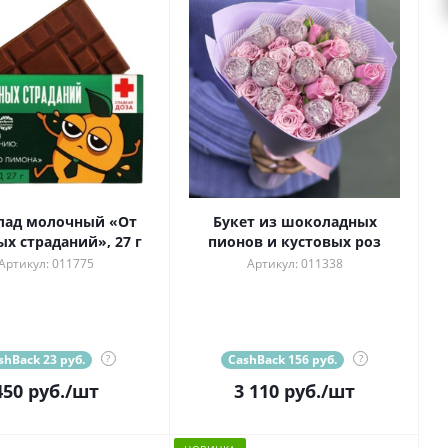
ад молочный «От
Букет из шоколадных
х страданий», 27 г
пионов и кустовых роз
Артикул: 011775
Артикул: 011338
shBack 23 руб.
?
CashBack 156 руб.
?
450
руб.
/шт
3 110
руб.
/шт