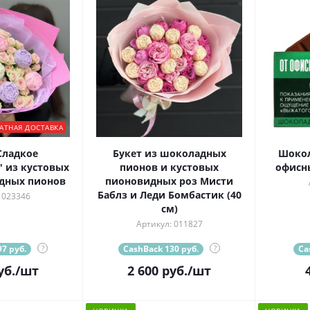
АТНАЯ ДОСТАВКА
Сладкое
Букет из шоколадных
Шокол
 из кустовых
пионов и кустовых
офисны
дных пионов
пионовидных роз Мисти
Баблз и Леди Бомбастик (40
 023346
см)
Артикул: 011827
7 руб.
?
CashBack 130 руб.
?
Ca
уб.
/шт
2 600
руб.
/шт