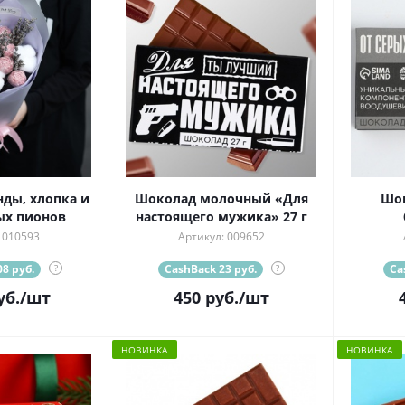
нды, хлопка и
Шоколад молочный «Для
Шок
ых пионов
настоящего мужика» 27 г
 010593
Артикул: 009652
8 руб.
?
CashBack 23 руб.
?
Ca
уб.
/шт
450
руб.
/шт
НОВИНКА
НОВИНКА