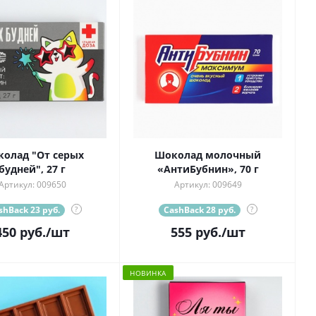
олад "От серых
Шоколад молочный
будней", 27 г
«АнтиБубнин», 70 г
Артикул: 009650
Артикул: 009649
shBack 23 руб.
?
CashBack 28 руб.
?
450
руб.
/шт
555
руб.
/шт
НОВИНКА