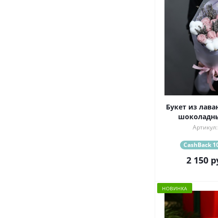
Букет из лава
шоколадн
Артикул:
CashBack 10
2 150
р
НОВИНКА