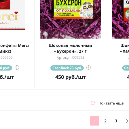
онфеты Merci
Шоколад молочный
Шок
 микс)
«Бухерон», 27 г
«Хал
 009609
Артикул: 009593
6 руб.
?
CashBack 23 руб.
?
Ca
б.
/шт
450
руб.
/шт
Показать еще
1
2
3