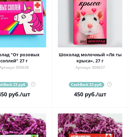
лад "От розовых
Шоколад молочный «Ля ты
соплей" 27 г
крыса», 27 г
Артикул: 009638
Артикул: 009637
shBack 23 руб.
?
CashBack 23 руб.
?
450
руб.
/шт
450
руб.
/шт