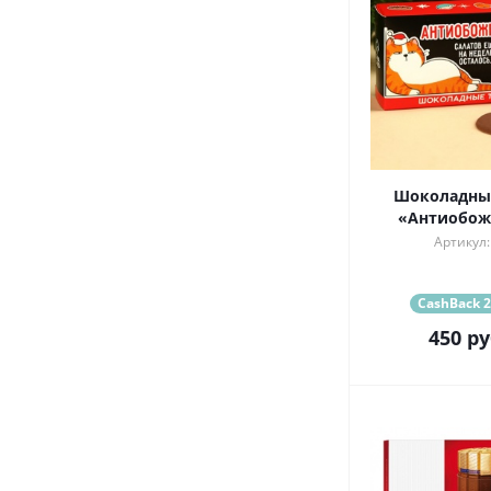
Шоколадные
«Антиобожр
Артикул:
CashBack 2
450
ру