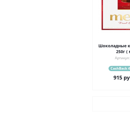
Шоколадные к
250г (
Артикул:
CashBack 4
915
ру