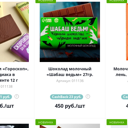
НОВИНКА
НОВИНКА
 «Гороскоп»,
Шоколад молочный
Молоч
диака в
«Шабаш ведьм» 27гр.
лень,
нте 12 г
Артикул: 011136
 011138
1 руб.
?
CashBack 23 руб.
?
Ca
б.
/шт
450
руб.
/шт
НОВИНКА
НОВИНКА