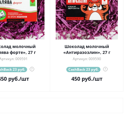
олад молочный
Шоколад молочный
ява форте», 27 г
«Антиразозлин», 27 г
Артикул: 009591
Артикул: 009590
shBack 23 руб.
?
CashBack 23 руб.
?
450
руб.
/шт
450
руб.
/шт