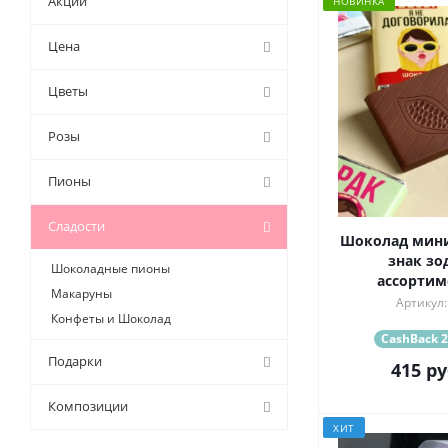
Акции
НОВИНКА
Цена
Цветы
Розы
Пионы
Сладости
Шоколад мини
знак зо
Шоколадные пионы
ассортиме
Макаруны
Артикул:
Конфеты и Шоколад
CashBack 2
Подарки
415
ру
Композиции
ХИТ