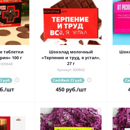
 таблетки
Шоколад молочный
Шоко
ин» 100 г
«Терпение и труд, я устал»,
27 г
 009648
Артикул: 009642
3 руб.
?
CashBack 23 руб.
?
Ca
б.
/шт
450
руб.
/шт