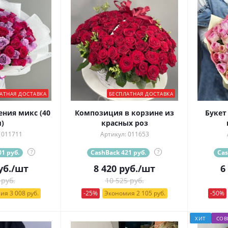
АТНАЯ ДОСТАВКА
БЕСПЛАТНАЯ ДОСТАВКА
ения микс (40
Композиция в корзине из
Букет
)
красных роз
 011711
Артикул: 011653
1 руб.
?
CashBack 421 руб.
?
Cas
уб.
/шт
8 420
руб.
/шт
6
 руб.
10 525 руб.
ия 3 008 руб.
-25%
Экономия 2 105 руб.
-50%
ХИТ
СОВ