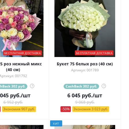
БЕСПЛАТНАЯ ДОСТАВКА
БЕСПЛАТНАЯ ДОСТАВКА
75 роз нежный микс
Букет 75 белых роз (40 см)
(40 см)
Артикул: 001789
Артикул: 001792
hBack 302 руб.
?
CashBack 302 руб.
?
 045
руб.
/шт
6 045
руб.
/шт
6 952 руб.
9 068 руб.
Экономия 907 руб.
-50%
Экономия 3 023 руб.
ХИТ