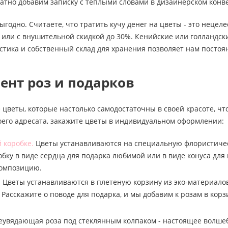
атно добавим записку с теплыми словами в дизайнерском конв
выгодно. Считаете, что тратить кучу денег на цветы - это неце
или с внушительной скидкой до 30%. Кенийские или голландски
стика и собственный склад для хранения позволяет нам посто
ент роз и подарков
 цветы, которые настолько самодостаточны в своей красоте, чт
оего адресата, закажите цветы в индивидуальном оформлении:
 коробке.
Цветы устанавливаются на специальную флористическу
бку в виде сердца для подарка любимой или в виде конуса для
композицию.
.
Цветы устанавливаются в плетеную корзину из эко-материалов
 Расскажите о поводе для подарка, и мы добавим к розам в к
увядающая роза под стеклянным колпаком - настоящее волшебс