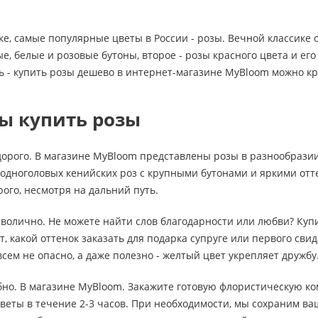
ке, самые популярные цветы в России - розы. Вечной классике
, белые и розовые бутоны, второе - розы красного цвета и ег
ь - купить розы дешево в интернет-магазине MyBloom можно кр
ы купить розы
дорого. В магазине MyBloom представлены розы в разнообразии
 одноголовых кенийских роз с крупными бутонами и яркими от
рого, несмотря на дальний путь.
мволично. Не можете найти слов благодарности или любви? Ку
, какой оттенок заказать для подарка супруге или первого свид
сем не опасно, а даже полезно - желтый цвет укрепляет дружбу
обно. В магазине MyBloom. Закажите готовую флористическую ко
веты в течение 2-3 часов. При необходимости, мы сохраним в