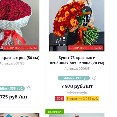
БЕСПЛАТНАЯ ДОСТАВКА
БЕСПЛАТНАЯ ДОСТАВКА
5 красных роз (50 см)
Букет 75 красных и
огненных роз Эспана (70 см)
Артикул: 000790
Артикул: 000668
CashBack 399 руб.
?
7 970
руб.
/шт
hBack 336 руб.
?
11 955 руб.
 725
руб.
/шт
-50%
Экономия 3 985 руб.
НОВИНКА