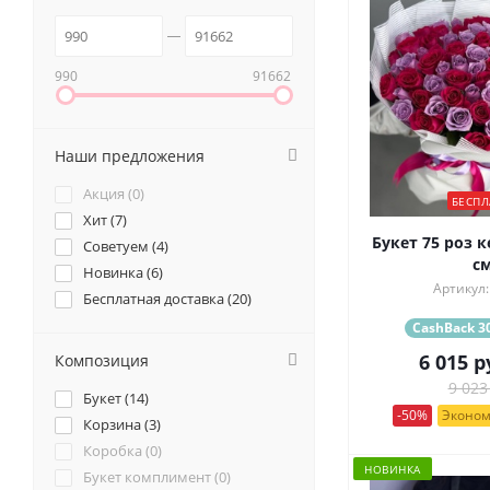
990
91662
Наши предложения
Акция (
0
)
БЕСПЛ
Хит (
7
)
Букет 75 роз к
Советуем (
4
)
см
Новинка (
6
)
Артикул:
Бесплатная доставка (
20
)
CashBack 30
6 015
р
Композиция
9 023
Букет (
14
)
-50%
Эконом
Корзина (
3
)
Коробка (
0
)
НОВИНКА
Букет комплимент (
0
)