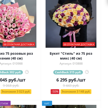
БЕСПЛАТНАЯ ДОСТАВКА
БЕСПЛАТНАЯ ДОСТАВКА
 из 75 розовых роз
Букет "Стиль" из 75 роз
кения (40 см)
микс (40 см)
Артикул: 010988
Артикул: 010888
hBack 302 руб.
?
CashBack 315 руб.
?
 045
руб.
/шт
6 295
руб.
/шт
9 068 руб.
9 443 руб.
Экономия 3 023 руб.
-50%
Экономия 3 148 руб.
ЕТУЕМ
ХИТ