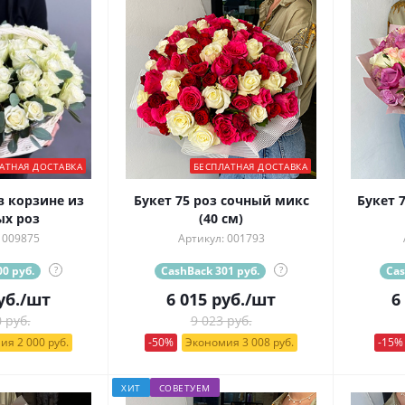
АТНАЯ ДОСТАВКА
БЕСПЛАТНАЯ ДОСТАВКА
 корзине из
Букет 75 роз сочный микс
Букет 
ых роз
(40 см)
 009875
Артикул: 001793
0 руб.
?
CashBack 301 руб.
?
Cas
уб.
/шт
6 015
руб.
/шт
6
 руб.
9 023 руб.
ия 2 000 руб.
-50%
Экономия 3 008 руб.
-15%
ХИТ
СОВЕТУЕМ