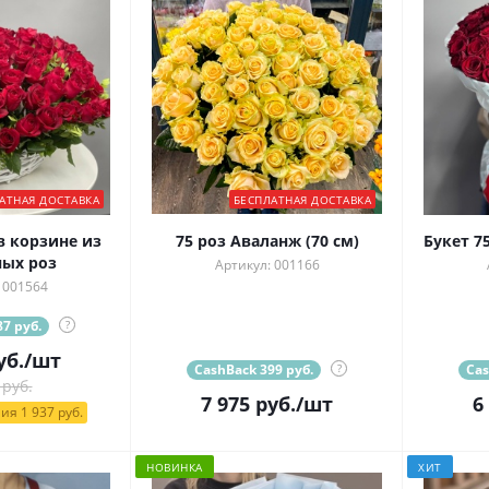
АТНАЯ ДОСТАВКА
БЕСПЛАТНАЯ ДОСТАВКА
 корзине из
75 роз Аваланж (70 см)
Букет 7
ных роз
Артикул: 001166
 001564
7 руб.
?
уб.
/шт
CashBack 399 руб.
?
Cas
 руб.
7 975
руб.
/шт
6
ия 1 937 руб.
НОВИНКА
ХИТ