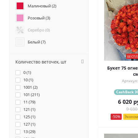
Анемоны (
0
)
Малиновый (
2
)
Гвоздики (
0
)
Розовый (
3
)
Геогрины (
0
)
Гипсофилы (
0
)
Серебро (
0
)
Каллы (
0
)
Маттиола (
0
)
Белый (
7
)
Нарциссы (
0
)
Красный (
7
)
Фрезия (
0
)
БЕСПЛ
Количество веточек, шт
Бордовый (
0
)
Букет 75 огне
0 (
1
)
см
Желтый (
1
)
10 (
1
)
Артикул:
1001 (
2
)
Коралловый (
0
)
CashBack 30
101 (
211
)
6 020
р
11 (
Кремовый (
79
)
1
)
9 030
121 (
1
)
Оранжевый (
2
)
-50%
Эконом
125 (
1
)
127 (
1
)
Персиковый (
1
)
13 (
29
)