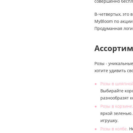
совершенно беспл
В-четвертых, это 
MyBloom по акции 
Продуманная логи
Ассортим
Розы - уникальные
хотите удивить св
Розы в шляпной
Выбирайте коро
разнообразят 
Розы в корзине
яркой зеленью.
игрушку.
Розы в колбе.
Не