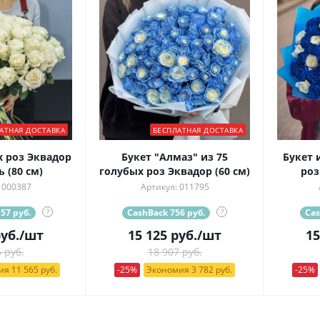
АТНАЯ ДОСТАВКА
БЕСПЛАТНАЯ ДОСТАВКА
х роз Эквадор
Букет "Алмаз" из 75
Букет 
 (80 см)
голубых роз Эквадор (60 см)
роз
 000387
Артикул: 011795
57 руб.
?
CashBack 756 руб.
?
Cas
уб.
/шт
15 125
руб.
/шт
15
 руб.
18 907 руб.
я 11 565 руб.
-25%
Экономия 3 782 руб.
-25%