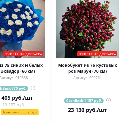
БЕСПЛАТНАЯ ДОСТАВКА
БЕСПЛАТНАЯ ДОСТАВКА
из 75 синих и белых
Монобукет из 75 кустовых
 Эквадор (60 см)
роз Марун (70 см)
Артикул: 010338
Артикул: 009761
hBack 770 руб.
?
 405
руб.
/шт
CashBack 1 157 руб.
?
19 257 руб.
23 130
руб.
/шт
Экономия 3 852 руб.