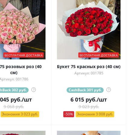
БЕСПЛАТНАЯ ДОСТАВКА
БЕСПЛАТНАЯ ДОСТАВКА
75 розовых роз (40
Букет 75 красных роз (40 см)
см)
Артикул: 001785
Артикул: 001786
hBack 302 руб.
?
CashBack 301 руб.
?
 045
руб.
/шт
6 015
руб.
/шт
9 068 руб.
9 023 руб.
Экономия 3 023 руб.
-50%
Экономия 3 008 руб.