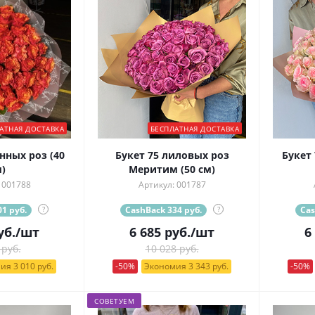
АТНАЯ ДОСТАВКА
БЕСПЛАТНАЯ ДОСТАВКА
нных роз (40
Букет 75 лиловых роз
Букет 
)
Меритим (50 см)
 001788
Артикул: 001787
1 руб.
?
CashBack 334 руб.
?
Cas
уб.
/шт
6 685
руб.
/шт
6
 руб.
10 028 руб.
ия 3 010 руб.
-50%
Экономия 3 343 руб.
-50%
СОВЕТУЕМ