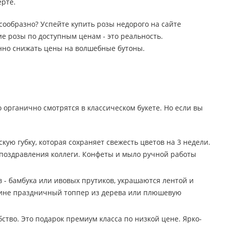
ерте.
лесообразно? Успейте купить розы недорого на сайте
е розы по доступным ценам - это реальность.
янно снижать цены на волшебные бутоны.
о органично смотрятся в классическом букете. Но если вы
ю губку, которая сохраняет свежесть цветов на 3 недели.
 поздравления коллеги. Конфеты и мыло ручной работы
 - бамбука или ивовых прутиков, украшаются лентой и
орзине праздничный топпер из дерева или плюшевую
тво. Это подарок премиум класса по низкой цене. Ярко-