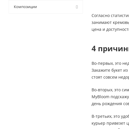
9 (
43
)
Композиции
Согласно статисти
занимают кремовые
цена и доступност
4 причин
Во-первых, это не
Закажите букет из
стоят совсем недо
Во-вторых, это си
MyBloom подскажут
день рождения сов
В-третьих, это уд
курьер привезет ц