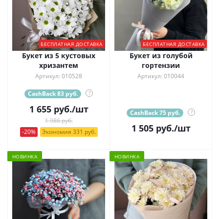
БЕСПЛАТНАЯ ДОСТАВКА
БЕСПЛАТНАЯ ДОСТАВКА
Букет из 5 кустовых
Букет из голубой
хризантем
гортензии
Артикул: 010528
Артикул: 010044
CashBack 83 руб.
?
1 655
руб.
/шт
CashBack 75 руб.
?
1 986 руб.
1 505
руб.
/шт
-20%
Экономия 331 руб.
НОВИНКА
НОВИНКА