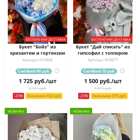
БЕСПЛАТНАЯ ДОСТАВКА
БЕСПЛАТНАЯ ДОСТАВКА
Букет "Бойз" из
Букет "Дай списать" из
хризантем и гортензии
гипсофил с топпером
Артикул: 010904
Артикул: 010877
CashBack 86 руб.
?
CashBack 75 руб.
?
1 725
руб.
/шт
1 500
руб.
/шт
2 157 руб.
1 875 руб.
-25%
Экономия 432 руб.
-25%
Экономия 375 руб.
НОВИНКА
НОВИНКА