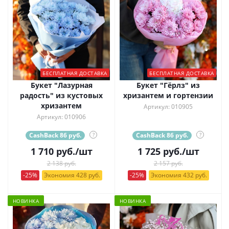
БЕСПЛАТНАЯ ДОСТАВКА
БЕСПЛАТНАЯ ДОСТАВКА
Букет "Лазурная
Букет "Гёрлз" из
радость" из кустовых
хризантем и гортензии
хризантем
Артикул: 010905
Артикул: 010906
CashBack 86 руб.
?
CashBack 86 руб.
?
1 710
руб.
/шт
1 725
руб.
/шт
2 138 руб.
2 157 руб.
-25%
Экономия 428 руб.
-25%
Экономия 432 руб.
НОВИНКА
НОВИНКА