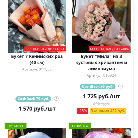
БЕСПЛАТНАЯ ДОСТАВКА
БЕСПЛАТНАЯ ДОСТАВКА
Букет 7 Кенийских роз
Букет "Мила" из 3
(40 см)
кустовых хризантем и
лимониума
Артикул: 011036
Артикул: 010924
CashBack 86 руб.
?
1 725
руб.
/шт
CashBack 79 руб.
?
2 157 руб.
1 570
руб.
/шт
-25%
Экономия 432 руб.
НОВИНКА
НОВИНКА