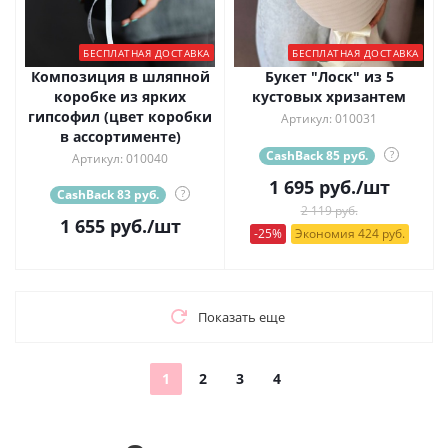
БЕСПЛАТНАЯ ДОСТАВКА
БЕСПЛАТНАЯ ДОСТАВКА
Композиция в шляпной
Букет "Лоск" из 5
коробке из ярких
кустовых хризантем
гипсофил (цвет коробки
Артикул: 010031
в ассортименте)
CashBack 85 руб.
?
Артикул: 010040
1 695
руб.
/шт
CashBack 83 руб.
?
2 119 руб.
1 655
руб.
/шт
-25%
Экономия 424 руб.
Показать еще
1
2
3
4