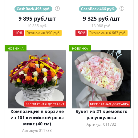
CashBack 495 руб.
?
CashBack 466 руб.
?
9 895
руб.
/шт
9 325
руб.
/шт
10 885 руб.
13 988 руб.
-10%
Экономия 990 руб.
-50%
Экономия 4 663 руб.
НОВИНКА
НОВИНКА
БЕСПЛАТНАЯ ДОСТАВКА
БЕСПЛАТНАЯ ДОСТАВКА
Композиция в корзине
Букет из 21 кремового
из 101 кенийской розы
ранункулюса
микс (40 см)
Артикул: 011732
Артикул: 011733