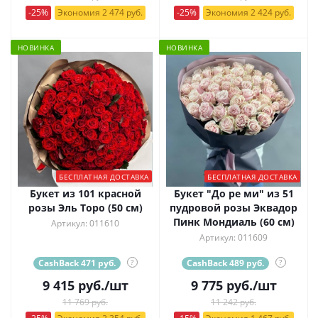
-25%
Экономия 2 474 руб.
-25%
Экономия 2 424 руб.
НОВИНКА
НОВИНКА
БЕСПЛАТНАЯ ДОСТАВКА
БЕСПЛАТНАЯ ДОСТАВКА
Букет из 101 красной
Букет "До ре ми" из 51
розы Эль Торо (50 см)
пудровой розы Эквадор
Пинк Мондиаль (60 см)
Артикул: 011610
Артикул: 011609
CashBack 471 руб.
?
CashBack 489 руб.
?
9 415
руб.
/шт
9 775
руб.
/шт
11 769 руб.
11 242 руб.