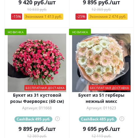
9 420
руб.
/шт
9 895
руб.
/шт
10 833 руб.
12 369 руб.
-15%
Экономия 1 413 руб.
-25%
Экономия 2 474 руб.
НОВИНКА
НОВИНКА
БЕСПЛАТНАЯ ДОСТАВКА
БЕСПЛАТНАЯ ДОСТАВКА
Букет из 31 кустовой
Букет из 51 герберы
розы Фаерворкс (60 см)
нежный микс
Артикул: 011668
Артикул: 011623
CashBack 495 руб.
?
CashBack 485 руб.
?
9 895
руб.
/шт
9 695
руб.
/шт
12 369 руб.
12 119 руб.