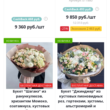
Артикул: 011880
CashBack 493 руб.
?
9 850
руб.
/шт
CashBack 468 руб.
?
12 313 руб.
9 360
руб.
/шт
-25%
Экономия 2 463 руб.
НОВИНКА
НОВИНКА
БЕСПЛАТНАЯ ДОСТАВКА
БЕСПЛАТНАЯ ДОСТАВКА
Букет "Шаганэ" из
Букет "Джинджер" из
ранункулюсов,
кустовых пионовидных
хризантем Момоко,
роз, гортензии, эустомы,
озатамнуса, кустовых
альстромерий и