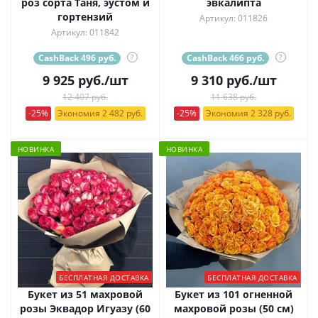
роз сорта Таня, эустом и
эвкалипта
гортензий
Артикул: 011826
Артикул: 011842
CashBack 496 руб.
?
CashBack 466 руб.
?
9 925
руб.
/шт
9 310
руб.
/шт
12 407 руб.
11 638 руб.
-25%
Экономия 2 482 руб.
-25%
Экономия 2 328 руб.
НОВИНКА
НОВИНКА
БЕСПЛАТНАЯ ДОСТАВКА
БЕСПЛАТНАЯ ДОСТАВКА
Букет из 51 махровой
Букет из 101 огненной
розы Эквадор Игуазу (60
махровой розы (50 см)