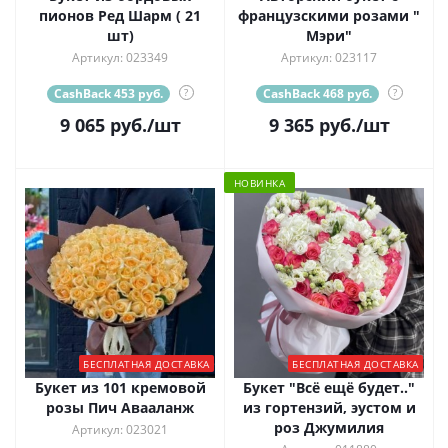
пионов Ред Шарм ( 21
французскими розами "
шт)
Мэри"
Артикул: 023349
Артикул: 023117
CashBack 453 руб.
?
CashBack 468 руб.
?
9 065
руб.
/шт
9 365
руб.
/шт
НОВИНКА
БЕСПЛАТНАЯ ДОСТАВКА
БЕСПЛАТНАЯ ДОСТАВКА
Букет из 101 кремовой
Букет "Всё ещё будет.."
розы Пич Авааланж
из гортензий, эустом и
роз Джумилия
Артикул: 023021