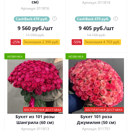
см)
Артикул: 011814
Артикул: 011816
CashBack 478 руб.
?
CashBack 470 руб.
?
9 560
руб.
/шт
9 405
руб.
/шт
11 950 руб.
14 108 руб.
-25%
Экономия 2 390 руб.
-50%
Экономия 4 703 руб.
НОВИНКА
НОВИНКА
БЕСПЛАТНАЯ ДОСТАВКА
БЕСПЛАТНАЯ ДОСТАВКА
Букет из 101 розы
Букет 101 роза
Шангрила (60 см)
Джумилия (50 см)
Артикул: 011813
Артикул: 011751