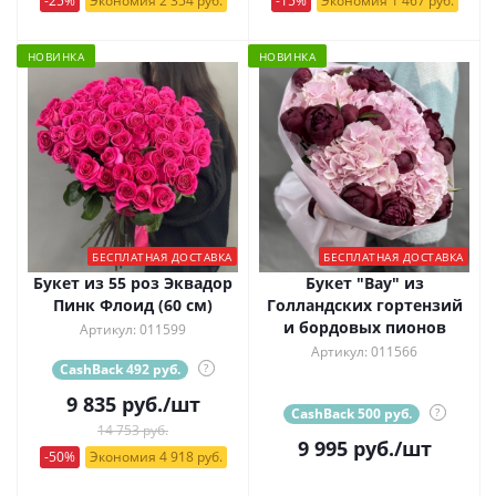
-25%
Экономия 2 354 руб.
-15%
Экономия 1 467 руб.
НОВИНКА
НОВИНКА
БЕСПЛАТНАЯ ДОСТАВКА
БЕСПЛАТНАЯ ДОСТАВКА
Букет из 55 роз Эквадор
Букет "Вау" из
Пинк Флоид (60 см)
Голландских гортензий
и бордовых пионов
Артикул: 011599
Артикул: 011566
CashBack 492 руб.
?
9 835
руб.
/шт
CashBack 500 руб.
?
14 753 руб.
9 995
руб.
/шт
-50%
Экономия 4 918 руб.