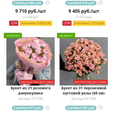
CashBack 486 руб.
?
CashBack 470 руб.
?
9 710
руб.
/шт
9 405
руб.
/шт
12 138 руб.
11 757 руб.
-25%
Экономия 2 428 руб.
-25%
Экономия 2 352 руб.
НОВИНКА
НОВИНКА
БЕСПЛАТНАЯ ДОСТАВКА
БЕСПЛАТНАЯ ДОСТАВКА
Букет из 21 розового
Букет из 31 персиковой
ранункулюса
кустовой розы (60 см)
Артикул: 011726
Артикул: 011669
CashBack 471 руб.
?
CashBack 495 руб.
?