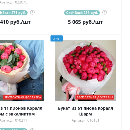
Артикул: 023075
hBack 271 руб.
?
CashBack 253 руб.
?
 410
руб.
/шт
5 065
руб.
/шт
ХИТ
БЕСПЛАТНАЯ ДОСТАВКА
БЕСПЛАТНАЯ ДОСТАВКА
из 11 пионов Коралл
Букет из 51 пиона Коралл
м с эвкалиптом
Шарм
Артикул: 010211
Артикул: 010151