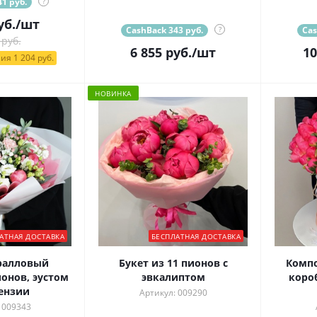
1 руб.
?
уб.
/шт
CashBack 343 руб.
?
Cas
 руб.
6 855
руб.
/шт
10
ия 1 204 руб.
НОВИНКА
АТНАЯ ДОСТАВКА
БЕСПЛАТНАЯ ДОСТАВКА
ралловый
Букет из 11 пионов с
Комп
онов, эустом
эвкалиптом
коро
ензии
Артикул: 009290
 009343