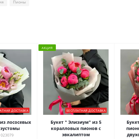
ия
Пионы
АКЦИЯ
АТНАЯ ДОСТАВКА
БЕСПЛАТНАЯ ДОСТАВКА
из лососевых
Букет " Элизиум" из 5
Буке
 эустомы
коралловых пионов с
пион
эвкалиптом
двух
 023079