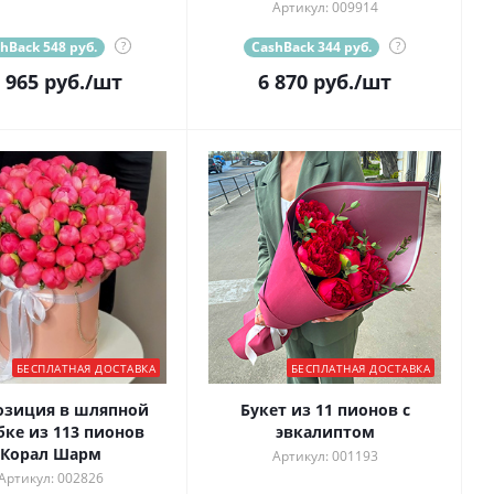
Артикул: 009914
hBack 548 руб.
?
CashBack 344 руб.
?
 965
руб.
/шт
6 870
руб.
/шт
БЕСПЛАТНАЯ ДОСТАВКА
БЕСПЛАТНАЯ ДОСТАВКА
озиция в шляпной
Букет из 11 пионов с
бке из 113 пионов
эвкалиптом
Корал Шарм
Артикул: 001193
Артикул: 002826