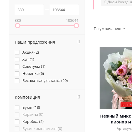
С Днем Рожден
380
108644
По умолчанию
Наши предложения
Акция (
2
)
Хит (
1
)
Советуем (
1
)
Новинка (
6
)
Бесплатная доставка (
20
)
Композиция
БЕСПЛ
Букет (
18
)
Корзина (
0
)
Нежный микс 
Коробка (
2
)
пионов и
Букет комплимент (
0
)
Артикул: