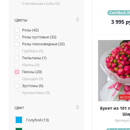
Стеклянная колба (
0
)
CashBack 20
Цветы
3 995
р
Розы (
42
)
Розы кустовые (
32
)
Розы пионовидные (
32
)
Герберы (
0
)
Тюльпаны (
1
)
Ирисы (
0
)
Пионы (
20
)
Орхидеи (
0
)
Эустомы (
6
)
Хризантемы (
0
)
БЕСПЛ
Ромашки (
0
)
Ранункулюсы (
1
)
Цвет
Букет из 101 
Альстромерии (
2
)
Ша
Голубой (
13
)
Гортензии (
4
)
Артикул:
Лилии (
0
)