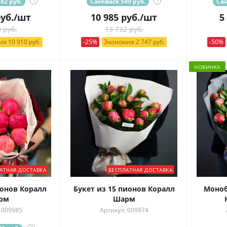
82 руб.
?
CashBack 549 руб.
?
Cas
уб.
/шт
10 985
руб.
/шт
5
 руб.
13 732 руб.
я 10 910 руб.
-25%
Экономия 2 747 руб.
-50%
НОВИНКА
АТНАЯ ДОСТАВКА
БЕСПЛАТНАЯ ДОСТАВКА
ионов Коралл
Букет из 15 пионов Коралл
Моноб
рм
Шарм
 009985
Артикул: 009974