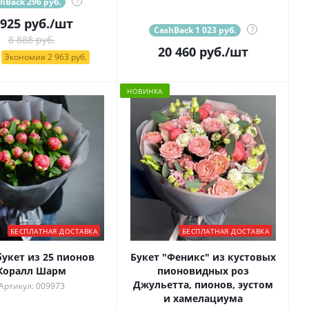
hBack 296 руб.
?
 925
руб.
/шт
CashBack 1 023 руб.
?
8 888 руб.
20 460
руб.
/шт
Экономия 2 963 руб.
НОВИНКА
БЕСПЛАТНАЯ ДОСТАВКА
БЕСПЛАТНАЯ ДОСТАВКА
укет из 25 пионов
Букет "Феникс" из кустовых
Коралл Шарм
пионовидных роз
Джульетта, пионов, эустом
Артикул: 009973
и хамелациума