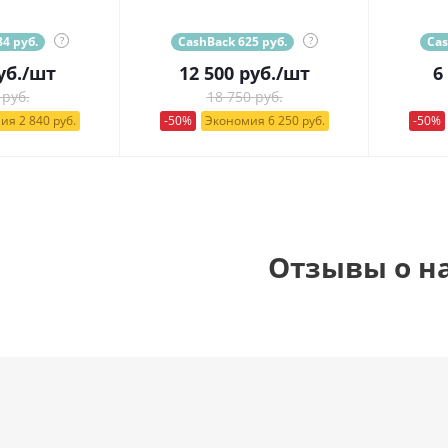
4 руб.
?
CashBack 625 руб.
?
Cas
уб.
/шт
12 500
руб.
/шт
6
 руб.
18 750 руб.
ия 2 840 руб.
-50%
Экономия 6 250 руб.
-50%
Отзывы о н