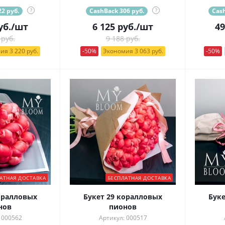
2 руб.
?
CashBack 306 руб.
?
Cash
уб.
/шт
6 125
руб.
/шт
49
 руб.
9 188 руб.
ия 3 220 руб.
-50%
Экономия 3 063 руб.
-50%
АТНАЯ ДОСТАВКА
БЕСПЛАТНАЯ ДОСТАВКА
оралловых
Букет 29 коралловых
Бук
нов
пионов
 000562
Артикул: 000517