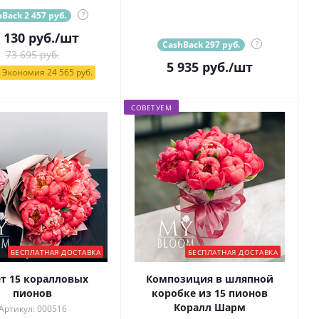
Back 2 457 руб.
?
 130
руб.
/шт
CashBack 297 руб.
?
73 695 руб.
5 935
руб.
/шт
Экономия 24 565 руб.
СОВЕТУЕМ
БЕСПЛАТНАЯ ДОСТАВКА
БЕСПЛАТНАЯ ДОСТАВКА
ет 15 коралловых
Композиция в шляпной
пионов
коробке из 15 пионов
Коралл Шарм
Артикул: 000516