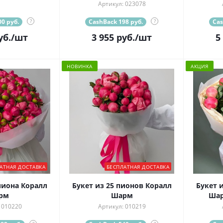
Артикул: 023078
0 руб.
?
CashBack 198 руб.
?
Cas
уб.
/шт
3 955
руб.
/шт
5
НОВИНКА
АКЦИЯ
АТНАЯ ДОСТАВКА
БЕСПЛАТНАЯ ДОСТАВКА
пиона Коралл
Букет из 25 пионов Коралл
Букет 
рм
Шарм
Шар
 010220
Артикул: 010219