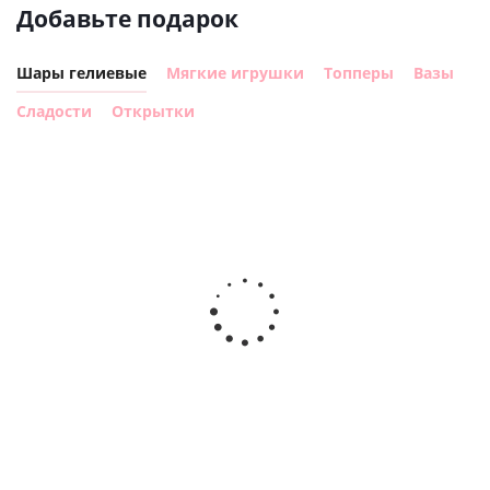
Добавьте подарок
Шары гелиевые
Мягкие игрушки
Топперы
Вазы
Сладости
Открытки
Шар с
Шар круг,
днем
счастливого
рождения,
Сердце розовое
дня
с
фольгированный
рождения
бабочками
шар с гелием (45
(45см)
см)
900
руб.
900
руб.
895
руб.