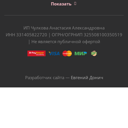
Показать
ИП Чулкова Анастасия Александровна
ИНН 331405822720 | ОГРН/ОГРНИП 325508100350519
| Не является публичной офертой
Разработчик сайта —
Евгений Донич