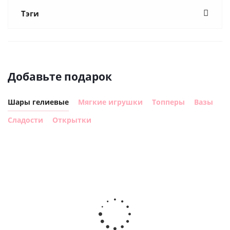
Тэги
Добавьте подарок
Шары гелиевые
Мягкие игрушки
Топперы
Вазы
Сладости
Открытки
Шар с
Шар круг,
днем
счастливого
рождения,
Сердце розовое
дня
с