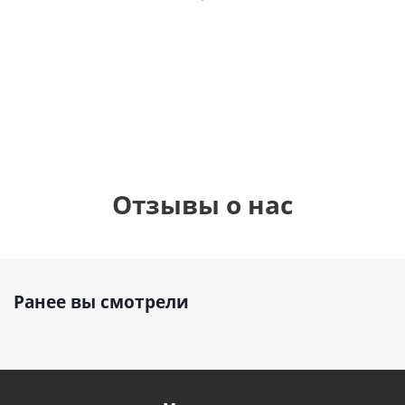
фольгированный
рождения
бабочками
шар с гелием (45
(45см)
см)
900
руб.
900
руб.
895
руб.
Отзывы о нас
Ранее вы смотрели