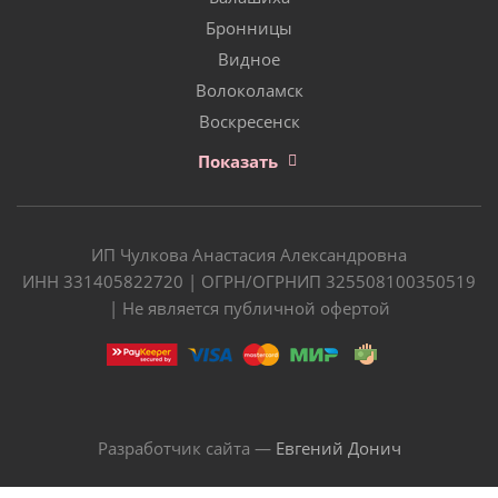
Бронницы
Видное
Волоколамск
Воскресенск
Показать
ИП Чулкова Анастасия Александровна
ИНН 331405822720 | ОГРН/ОГРНИП 325508100350519
| Не является публичной офертой
Разработчик сайта —
Евгений Донич