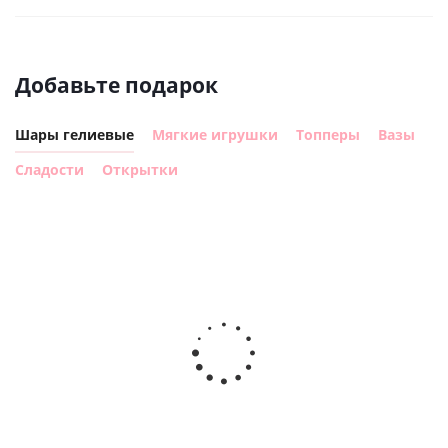
Добавьте подарок
Шары гелиевые
Мягкие игрушки
Топперы
Вазы
Сладости
Открытки
Шар с
Шар круг,
днем
счастливого
рождения,
Сердце розовое
дня
с
фольгированный
рождения
бабочками
шар с гелием (45
(45см)
см)