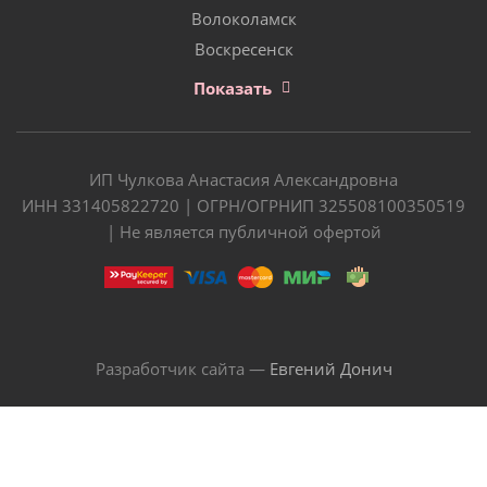
Волоколамск
Воскресенск
Показать
ИП Чулкова Анастасия Александровна
ИНН 331405822720 | ОГРН/ОГРНИП 325508100350519
| Не является публичной офертой
Разработчик сайта —
Евгений Донич