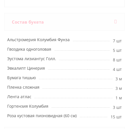
Состав букета
Альстромерия Колумбия Фунза
7 шт
Гвоздика одноголовая
5 шт
Эустома лизиантус Голл.
8 шт
Эвкалипт Цинерия
4 шт
Бумага тишью
3 м
Пленка сложная
3 м
Лента атлас
1 м
Гортензия Колумбия
3 шт
Роза кустовая пионовидная (60 см)
15 шт