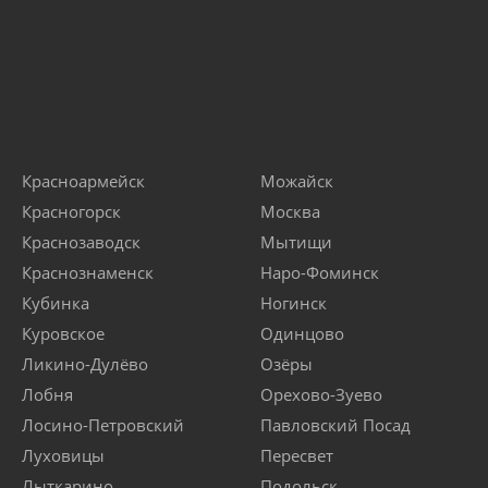
Красноармейск
Можайск
Красногорск
Москва
Краснозаводск
Мытищи
Краснознаменск
Наро-Фоминск
Кубинка
Ногинск
Куровское
Одинцово
Ликино-Дулёво
Озёры
Лобня
Орехово-Зуево
Лосино-Петровский
Павловский Посад
Луховицы
Пересвет
Лыткарино
Подольск