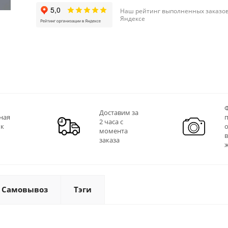
Наш рейтинг выполненных заказов
Яндексе
Ф
Доставим за
ная
2 часа с
 к
момента
заказа
Самовывоз
Тэги