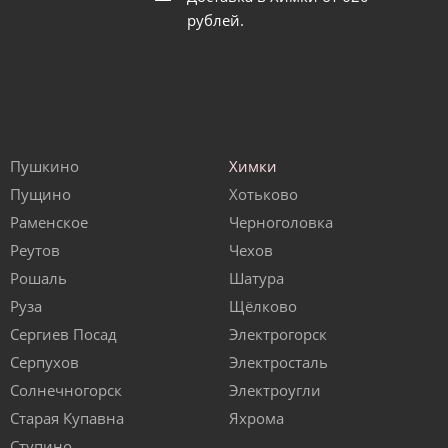
рублей.
Пушкино
Химки
Пущино
Хотьково
Раменское
Черноголовка
Реутов
Чехов
Рошаль
Шатура
Руза
Щёлково
Сергиев Посад
Электрогорск
Серпухов
Электросталь
Солнечногорск
Электроугли
Старая Купавна
Яхрома
Ступино