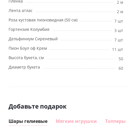
Пленка
2 м
Лента атлас
2 м
Роза кустовая пионовидная (50 см)
7 шт
Гортензия Колумбия
3 шт
Дельфиниум Сиреневый
7 шт
Пион Боул оф Крем
11 шт
Высота букета, см
50
Диаметр букета
60
Добавьте подарок
Шары гелиевые
Мягкие игрушки
Топперы