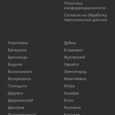
Политика
конфиденциальности
Согласие на обработку
персональных данных
Апрелевка
Дубна
Балашиха
Егорьевск
Бронницы
Жуковский
Видное
Зарайск
Волоколамск
Звенигород
Воскресенск
Ивантеевка
Голицыно
Истра
Дедовск
Кашира
Дзержинский
Клин
Дмитров
Коломна
Долгопрудный
Королев