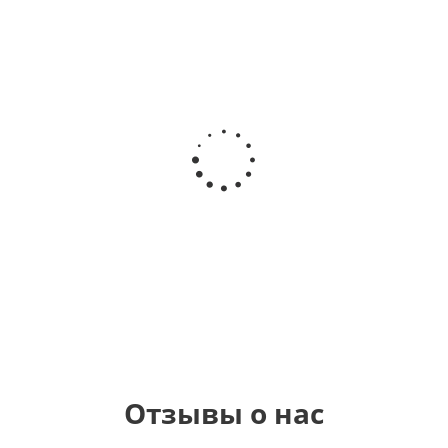
Шар круг
Шар
Шар
Самая
гелиевый
Шар круг
Звезда - С
самая
цифра 1
Моему
днем
(40х102
медвежонку
рождения
см)
(45 см)
1 330
895
900
руб.
руб.
руб.
900
руб.
Отзывы о нас