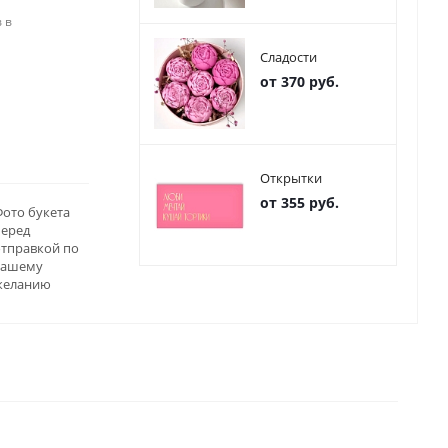
 в
Сладости
от 370 руб.
Открытки
от 355 руб.
ото букета
перед
отправкой по
вашему
желанию