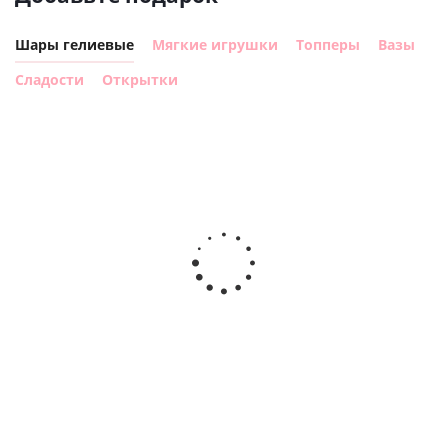
Шары гелиевые
Мягкие игрушки
Топперы
Вазы
Сладости
Открытки
Шар с
Шар круг,
днем
счастливого
рождения,
Сердце розовое
дня
с
фольгированный
рождения
бабочками
шар с гелием (45
(45см)
см)
900
руб.
900
руб.
895
руб.