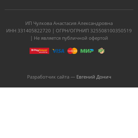
ИП Чулкова Анастасия Александровна
ИНН 331405822720 | ОГРН/ОГРНИП 325508100350519
| Не является публичной офертой
Разработчик сайта —
Евгений Донич