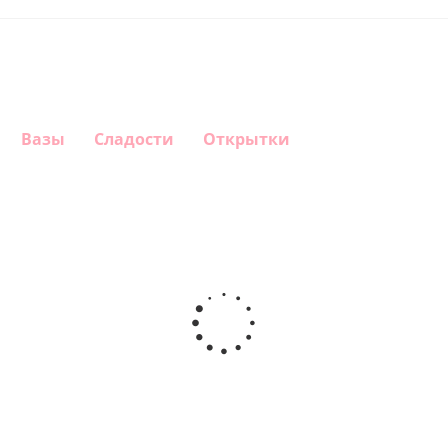
Вазы
Сладости
Открытки
Шар круг
Шар
Шар
Шар
Самая
сердце,
гелиевый
Звезда - С
самая
моя
цифра 1
днем
любовь
(40х102
рождения
см)
(45 см)
1 330
895
900
895
руб.
руб.
руб.
руб.