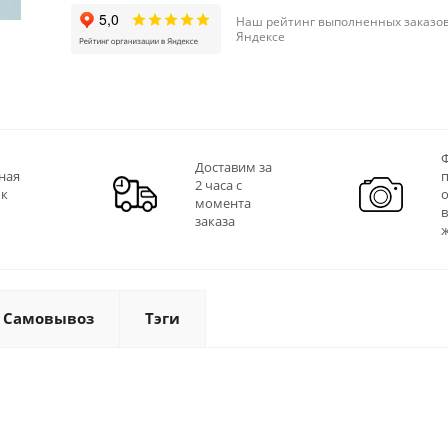
Наш рейтинг выполненных заказов
Яндексе
Ф
Доставим за
ная
2 часа с
 к
момента
заказа
Самовывоз
Тэги