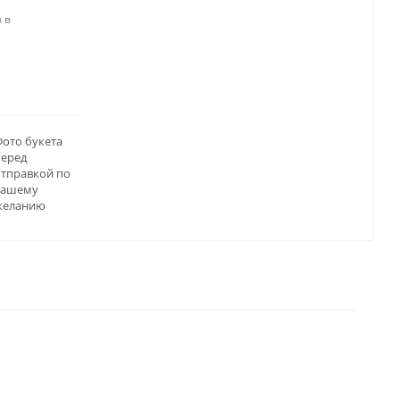
 в
ото букета
перед
отправкой по
вашему
желанию