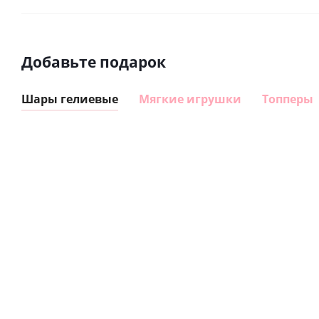
Добавьте подарок
Шары гелиевые
Мягкие игрушки
Топперы
Шар
Шар
гелиевый
гелиевый
цифра 8
цифра 4
Сердце розовое
(40х102
(40х102
фольгированный
см)
см)
шар с гелием (45
см)
1 330
1 330
руб.
895
руб.
руб.