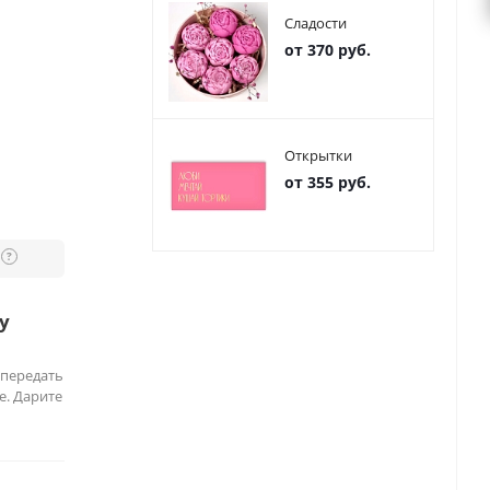
Сладости
от 370 руб.
Открытки
от 355 руб.
?
у
 передать
е. Дарите