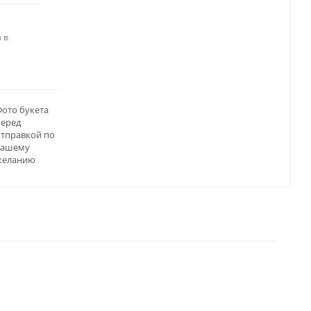
 в
ото букета
перед
отправкой по
вашему
желанию