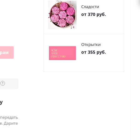
Сладости
от 370 руб.
Открытки
от 355 руб.
грам
?
у
 передать
е. Дарите