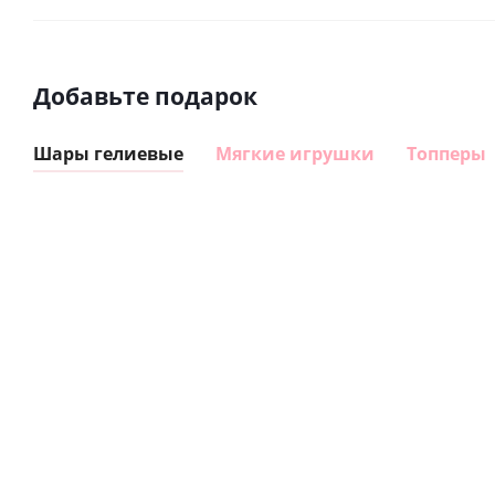
Добавьте подарок
Шары гелиевые
Мягкие игрушки
Топперы
Шар
Шар
сердце I
гелиевый
love you
цифра 8
(45 см)
Сердце розовое
(40х102
фольгированный
см)
шар с гелием (45
см)
895
1 330
руб.
руб.
895
руб.