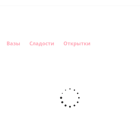
Вазы
Сладости
Открытки
Шар
Шар
Шар
Шар
гелиевый
гелиевый
гелиевый
Звезда - С
цифра 4
цифра 3
цифра 1
днем
(40х102
(40х102
(40х102
рождения
см)
см)
см)
(45 см)
1 330
1 330
1 330
895
руб.
руб.
руб.
руб.