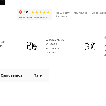
Наш рейтинг выполненных заказов
Яндексе
Ф
Доставим за
ная
2 часа с
 к
момента
заказа
Самовывоз
Тэги