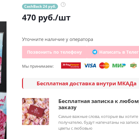
?
CashBack 24 руб.
470
руб.
/шт
Уточните наличие у оператора
Позвонить по телефону
Написать в Теле
Мы принимаем:
Бесплатная доставка внутри МКАДа
Бесплатная записка к любом
заказу
Самые важные слова, которые вы хотите
получателю, будут напечатаны на записк
цветы с любовью