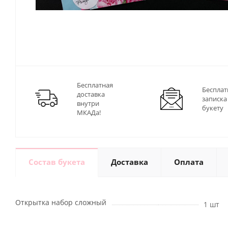
Бесплатная
Бесплат
доставка
записка
внутри
букету
МКАДа!
Состав букета
Доставка
Оплата
Открытка набор сложный
1 шт