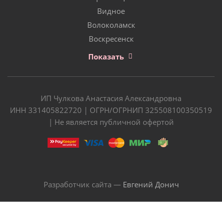
Видное
Волоколамск
Воскресенск
Показать
ИП Чулкова Анастасия Александровна
ИНН 331405822720 | ОГРН/ОГРНИП 325508100350519
| Не является публичной офертой
Разработчик сайта —
Евгений Донич