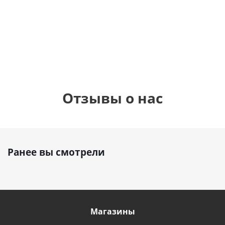
см)
1 330
895
1
руб.
895
руб.
руб.
Отзывы о нас
Ранее вы смотрели
Магазины