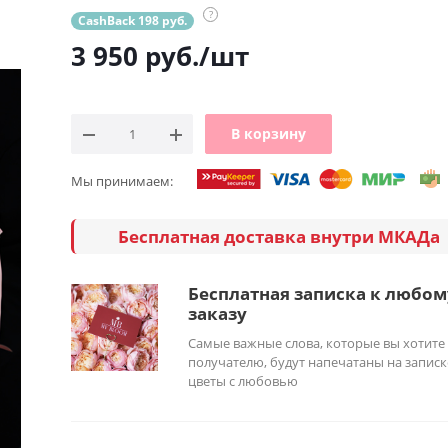
?
CashBack 198 руб.
3 950
руб.
/шт
В корзину
Мы принимаем:
Бесплатная доставка внутри МКАДа
Бесплатная записка к любом
заказу
Самые важные слова, которые вы хотите
получателю, будут напечатаны на записк
цветы с любовью