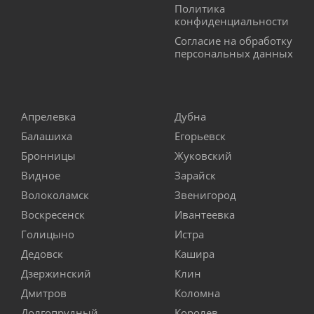
Политика
конфиденциальности
Согласие на обработку
персональных данных
Апрелевка
Дубна
Балашиха
Егорьевск
Бронницы
Жуковский
Видное
Зарайск
Волоколамск
Звенигород
Воскресенск
Ивантеевка
Голицыно
Истра
Дедовск
Кашира
Дзержинский
Клин
Дмитров
Коломна
Долгопрудный
Королев