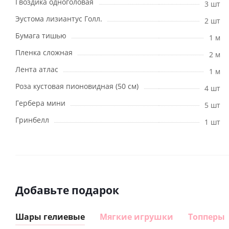
Гвоздика одноголовая
3 шт
Эустома лизиантус Голл.
2 шт
Бумага тишью
1 м
Пленка сложная
2 м
Лента атлас
1 м
Роза кустовая пионовидная (50 см)
4 шт
Гербера мини
5 шт
Гринбелл
1 шт
Добавьте подарок
Шары гелиевые
Мягкие игрушки
Топперы