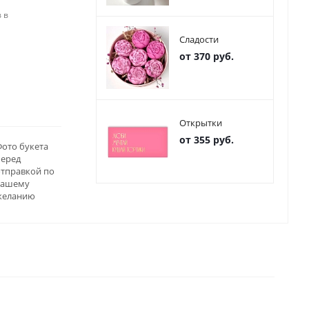
 в
Сладости
от 370 руб.
Открытки
от 355 руб.
ото букета
перед
отправкой по
вашему
желанию