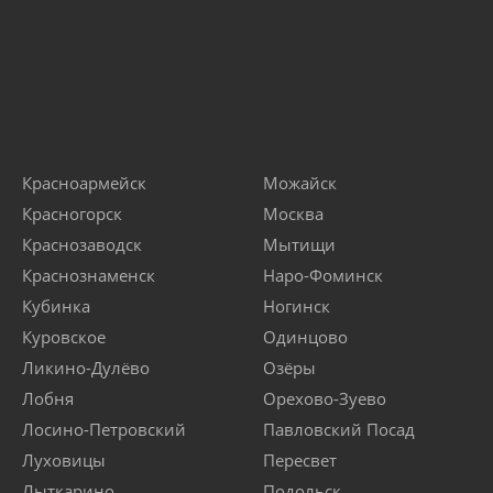
Красноармейск
Можайск
Красногорск
Москва
Краснозаводск
Мытищи
Краснознаменск
Наро-Фоминск
Кубинка
Ногинск
Куровское
Одинцово
Ликино-Дулёво
Озёры
Лобня
Орехово-Зуево
Лосино-Петровский
Павловский Посад
Луховицы
Пересвет
Лыткарино
Подольск