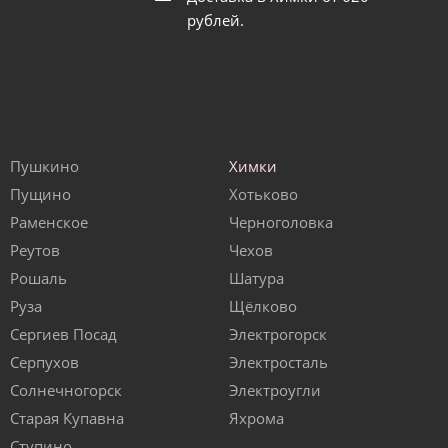
рублей.
Пушкино
Химки
Пущино
Хотьково
Раменское
Черноголовка
Реутов
Чехов
Рошаль
Шатура
Руза
Щёлково
Сергиев Посад
Электрогорск
Серпухов
Электросталь
Солнечногорск
Электроугли
Старая Купавна
Яхрома
Ступино