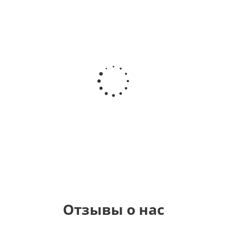
Шар круг
Шар
Шар
Шар
Самая
сердце,
гелиевый
Звезда - С
самая
моя
цифра 1
днем
любовь
(40х102
рождения
см)
(45 см)
1 330
895
900
895
руб.
руб.
руб.
руб.
Отзывы о нас