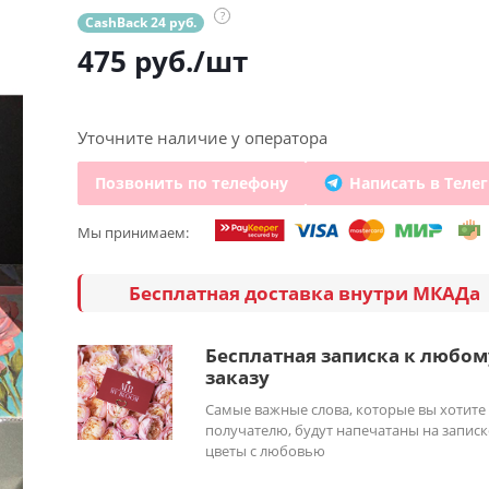
?
CashBack 24 руб.
475
руб.
/шт
Уточните наличие у оператора
Позвонить по телефону
Написать в Теле
Мы принимаем:
Бесплатная доставка внутри МКАДа
Бесплатная записка к любом
заказу
Самые важные слова, которые вы хотите
получателю, будут напечатаны на записк
цветы с любовью