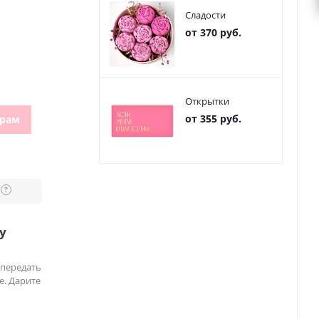
Сладости
от 370 руб.
Открытки
от 355 руб.
грам
?
у
 передать
е. Дарите