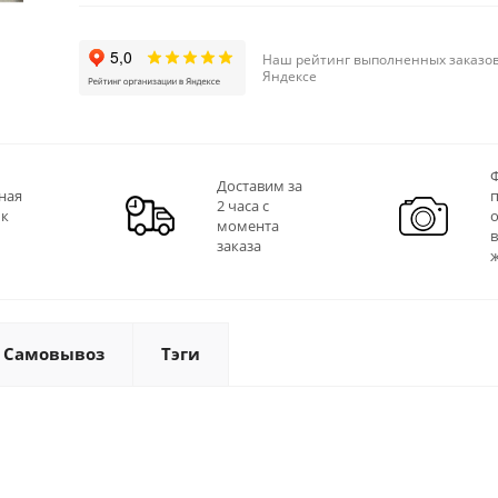
Наш рейтинг выполненных заказов
Яндексе
Ф
Доставим за
ная
2 часа с
 к
момента
заказа
Самовывоз
Тэги