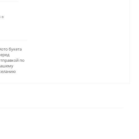
 в
ото букета
перед
отправкой по
вашему
желанию