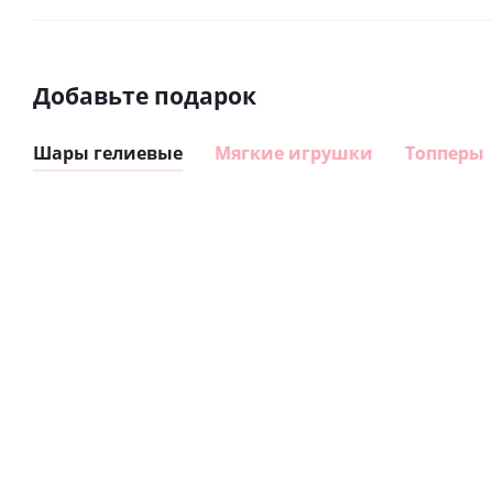
Добавьте подарок
Шары гелиевые
Мягкие игрушки
Топперы
Шар
Шар
сердце I
гелиевый
love you
цифра 8
Сердце розовое
(45 см)
(40х102
фольгированный
см)
шар с гелием (45
см)
1 330
895
руб.
895
руб.
руб.