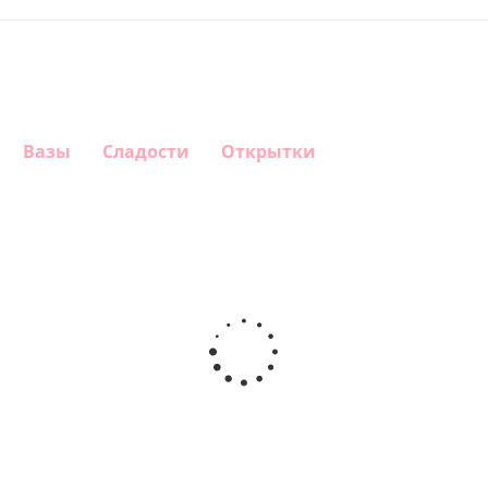
Вазы
Сладости
Открытки
Шар
Шар
Шар
Шар
гелиевый
гелиевый
гелиевый
Звезда - С
цифра 4
цифра 3
цифра 1
днем
(40х102
(40х102
(40х102
рождения
см)
см)
см)
(45 см)
1 330
1 330
1 330
895
руб.
руб.
руб.
руб.