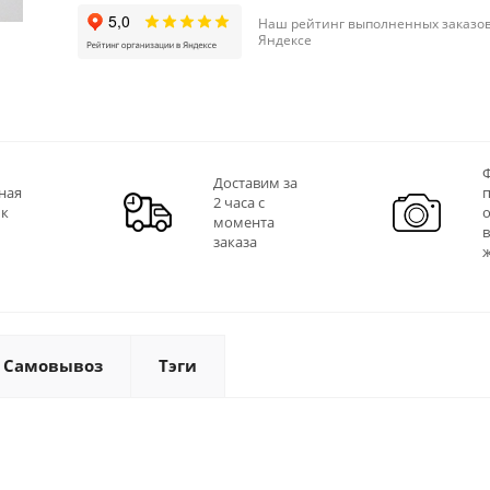
Наш рейтинг выполненных заказов
Яндексе
Ф
Доставим за
ная
2 часа с
 к
момента
заказа
Самовывоз
Тэги