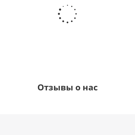
Шар
Шар
Шар
Шар
гелиевый
гелиевый
гелиевый
Звезда - С
цифра 4
цифра 3
цифра 1
днем
(40х102
(40х102
(40х102
рождения
см)
см)
см)
(45 см)
1 330
1 330
1 330
895
руб.
руб.
руб.
руб.
Отзывы о нас