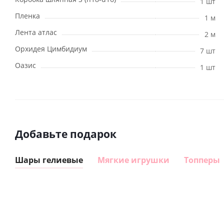
1 шт
Пленка
1 м
Лента атлас
2 м
Орхидея Цимбидиум
7 шт
Оазис
1 шт
Добавьте подарок
Шары гелиевые
Мягкие игрушки
Топперы