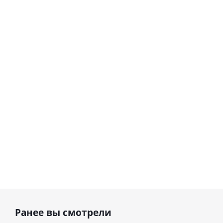
Шар круг
Шар
Самая
гелиевый
самая
цифра 8
Сердце розовое
(40х102
фольгированный
см)
шар с гелием (45
см)
1 330
900
895
руб.
руб.
руб.
Ранее вы смотрели