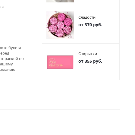
 в
Сладости
от 370 руб.
ото букета
перед
Открытки
отправкой по
от 355 руб.
вашему
желанию