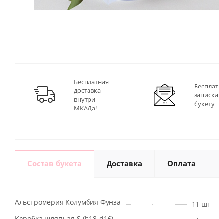
Бесплатная
Бесплат
доставка
записка
внутри
букету
МКАДа!
Состав букета
Доставка
Оплата
Альстромерия Колумбия Фунза
11 шт
Коробка шляпная S (h18-d16)