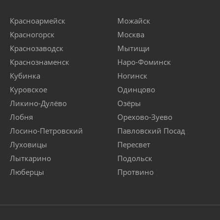
Красноармейск
Можайск
Красногорск
Москва
Краснозаводск
Мытищи
Краснознаменск
Наро-Фоминск
Кубинка
Ногинск
Куровское
Одинцово
Ликино-Дулёво
Озёры
Лобня
Орехово-Зуево
Лосино-Петровский
Павловский Посад
Луховицы
Пересвет
Лыткарино
Подольск
Люберцы
Протвино