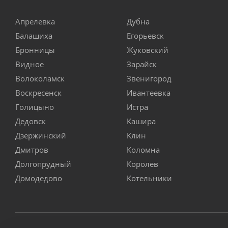
Апрелевка
Дубна
Балашиха
Егорьевск
Бронницы
Жуковский
Видное
Зарайск
Волоколамск
Звенигород
Воскресенск
Ивантеевка
Голицыно
Истра
Дедовск
Кашира
Дзержинский
Клин
Дмитров
Коломна
Долгопрудный
Королев
Домодедово
Котельники