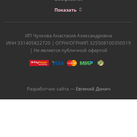
Показать
ИП Чулкова Анастасия Александровна
ИНН 331405822720 | ОГРН/ОГРНИП 325508100350519
| Не является публичной офертой
Разработчик сайта —
Евгений Донич