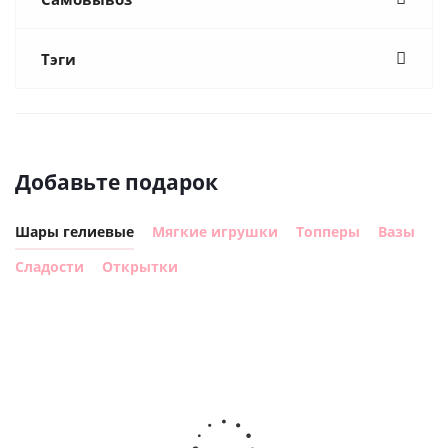
Тэги
Добавьте подарок
Шары гелиевые
Мягкие игрушки
Топперы
Вазы
Сладости
Открытки
Шар круг
Шар круг,
С днем
счастливого
рождения