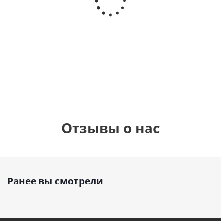
Сердце розовое
дня
(45см)
фольгированный
рождения
шар с гелием (45
(45см)
см)
900
900
руб.
895
руб.
руб.
Отзывы о нас
Ранее вы смотрели