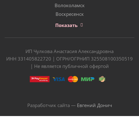
Волоколамск
Воскресенск
Показать
ИП Чулкова Анастасия Александровна
ИНН 331405822720 | ОГРН/ОГРНИП 325508100350519
| Не является публичной офертой
Разработчик сайта —
Евгений Донич