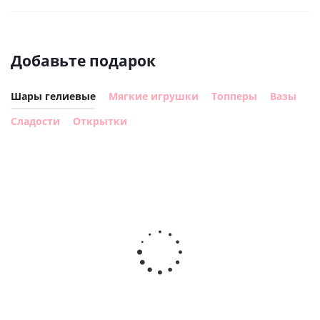
Добавьте подарок
Шары гелиевые
Мягкие игрушки
Топперы
Вазы
Сладости
Открытки
Шар с
Шар круг,
днем
счастливого
рождения,
Сердце розовое
дня
с
фольгированный
рождения
бабочками
шар с гелием (45
(45см)
см)