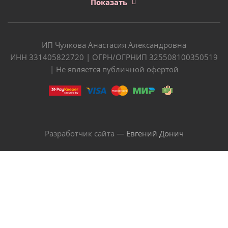
Показать
ИП Чулкова Анастасия Александровна
ИНН 331405822720 | ОГРН/ОГРНИП 325508100350519
| Не является публичной офертой
Разработчик сайта —
Евгений Донич