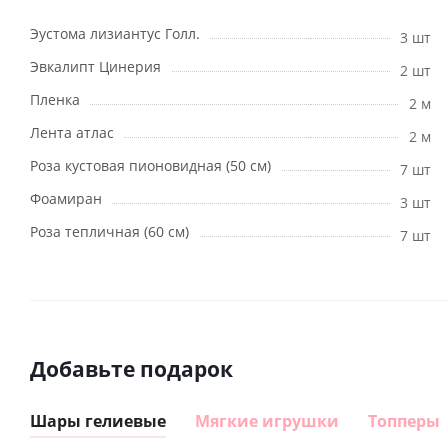
Эустома лизиантус Голл.
3 шт
Эвкалипт Цинерия
2 шт
Пленка
2 м
Лента атлас
2 м
Роза кустовая пионовидная (50 см)
7 шт
Фоамиран
3 шт
Роза тепличная (60 см)
7 шт
Добавьте подарок
Шары гелиевые
Мягкие игрушки
Топперы