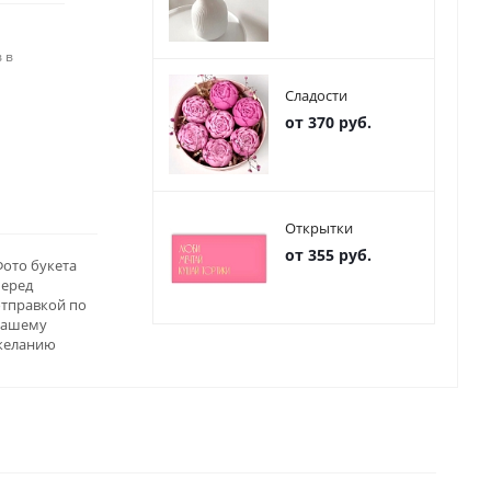
 в
Сладости
от 370 руб.
Открытки
от 355 руб.
ото букета
перед
отправкой по
вашему
желанию