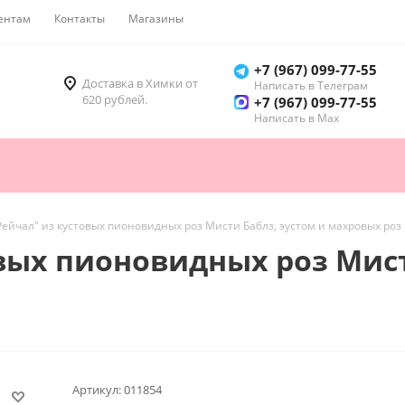
ентам
Контакты
Магазины
Как купить
+7 (967) 099-77-55
Доставка в Химки от
Написать в Телеграм
620 рублей.
+7 (967) 099-77-55
Написать в Мах
Рейчал" из кустовых пионовидных роз Мисти Баблз, эустом и махровых ро
овых пионовидных роз Мист
Артикул:
011854