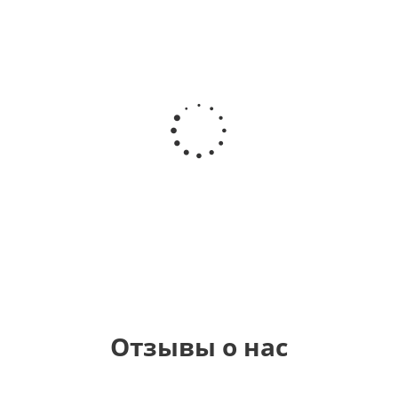
Шар
Шар
Шар
Шар
гелиевый
гелиевый
гелиевый
Звезда - С
цифра 4
цифра 3
цифра 1
днем
(40х102
(40х102
(40х102
рождения
см)
см)
см)
(45 см)
1 330
1 330
1 330
895
руб.
руб.
руб.
руб.
Отзывы о нас