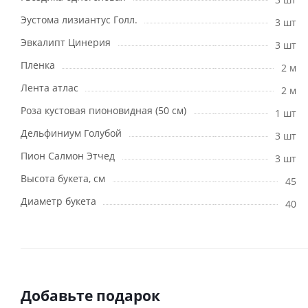
Эустома лизиантус Голл.
3 шт
Эвкалипт Цинерия
3 шт
Пленка
2 м
Лента атлас
2 м
Роза кустовая пионовидная (50 см)
1 шт
Дельфиниум Голубой
3 шт
Пион Салмон Этчед
3 шт
Высота букета, см
45
Диаметр букета
40
Добавьте подарок