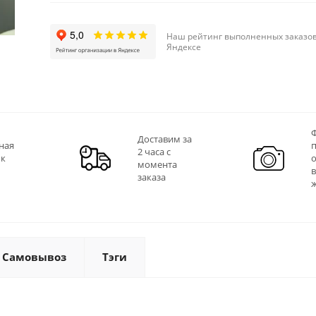
Наш рейтинг выполненных заказов
Яндексе
Ф
Доставим за
ная
2 часа с
 к
момента
заказа
Самовывоз
Тэги