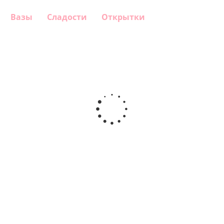
Вазы
Сладости
Открытки
Шар
Шар
Шар
Шар
гелиевый
гелиевый
гелиевый
Звезда - С
цифра 4
цифра 3
цифра 1
днем
(40х102
(40х102
(40х102
рождения
см)
см)
см)
(45 см)
1 330
1 330
1 330
895
руб.
руб.
руб.
руб.