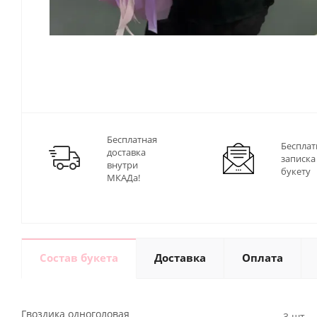
Бесплатная
Бесплат
доставка
записка
внутри
букету
МКАДа!
Состав букета
Доставка
Оплата
Гвоздика одноголовая
3 шт