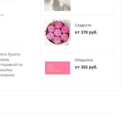
 в
Сладости
от 370 руб.
ото букета
перед
Открытки
отправкой по
от 355 руб.
вашему
желанию