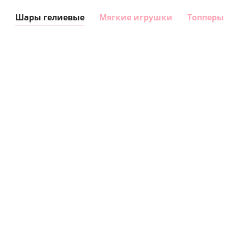
Шары гелиевые
Мягкие игрушки
Топперы
Шар
Шар
сердце I
гелиевый
love you
цифра 8
Сердце розовое
(45 см)
(40х102
фольгированный
см)
шар с гелием (45
см)
1 330
895
руб.
895
руб.
руб.