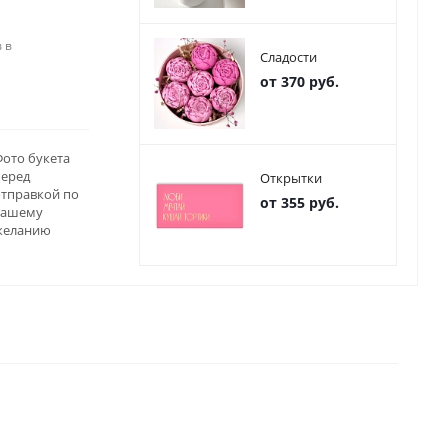
 в
Сладости
от 370 руб.
ото букета
перед
Открытки
отправкой по
от 355 руб.
вашему
желанию