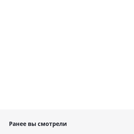
love you
цифра 8
Сердце розовое
(45 см)
(40х102
фольгированный
см)
шар с гелием (45
см)
1 330
895
руб.
895
руб.
руб.
Ранее вы смотрели