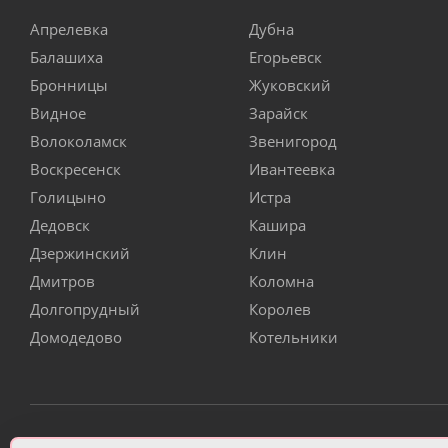
Апрелевка
Дубна
Балашиха
Егорьевск
Бронницы
Жуковский
Видное
Зарайск
Волоколамск
Звенигород
Воскресенск
Ивантеевка
Голицыно
Истра
Дедовск
Кашира
Дзержинский
Клин
Дмитров
Коломна
Долгопрудный
Королев
Домодедово
Котельники