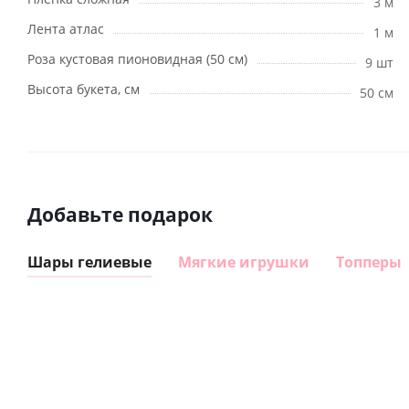
3 м
Лента атлас
1 м
Роза кустовая пионовидная (50 см)
9 шт
Высота букета, см
50 см
Добавьте подарок
Шары гелиевые
Мягкие игрушки
Топперы
Шар
Шар
сердце I
гелиевый