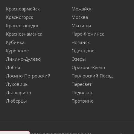
Красноармейск
Можайск
Красногорск
Москва
Краснозаводск
Мытищи
Краснознаменск
Наро-Фоминск
Кубинка
Ногинск
Куровское
Одинцово
Ликино-Дулёво
Озёры
Лобня
Орехово-Зуево
Лосино-Петровский
Павловский Посад
Луховицы
Пересвет
Лыткарино
Подольск
Люберцы
Протвино