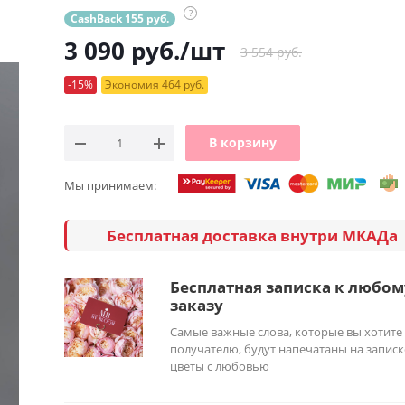
?
CashBack 155 руб.
3 090
руб.
/шт
3 554 руб.
-15%
Экономия 464 руб.
В корзину
Мы принимаем:
Бесплатная доставка внутри МКАДа
Бесплатная записка к любом
заказу
Самые важные слова, которые вы хотите
получателю, будут напечатаны на записк
цветы с любовью