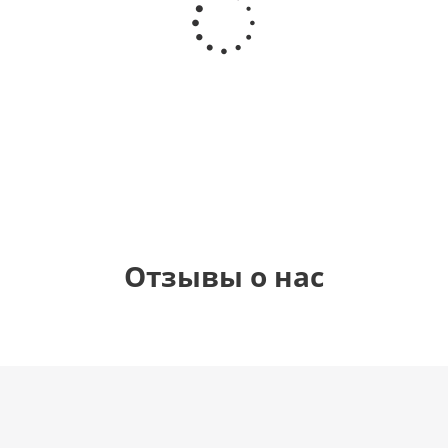
Звезда - С
самая
цифра 4
цифра 1
днем
(40х102
(40х102
рождения
см)
см)
(45 см)
1 330
1 330
895
900
руб.
руб.
руб.
руб.
Отзывы о нас