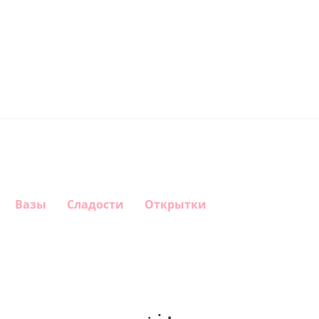
Вазы
Сладости
Открытки
Шар круг
Шар
Шар
Шар
Самая
гелиевый
гелиевый