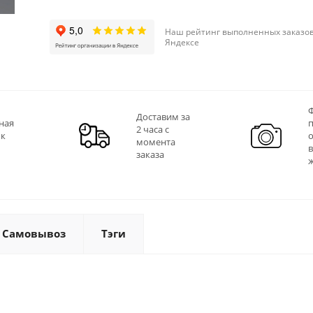
Наш рейтинг выполненных заказов
Яндексе
Ф
Доставим за
ная
2 часа с
 к
момента
заказа
Самовывоз
Тэги