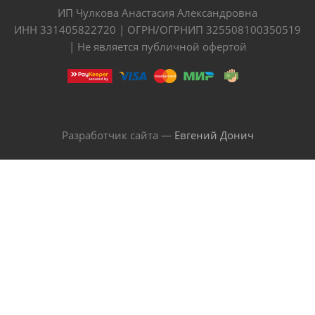
ИП Чулкова Анастасия Александровна
ИНН 331405822720 | ОГРН/ОГРНИП 325508100350519
| Не является публичной офертой
Разработчик сайта —
Евгений Донич